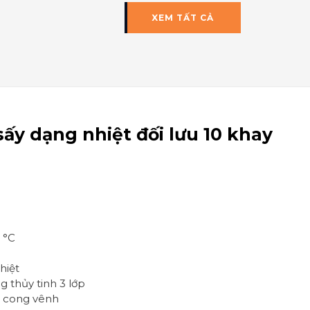
XEM TẤT CẢ
ấy dạng nhiệt đối lưu 10 khay
 °C
hiệt
 thủy tinh 3 lớp
g cong vênh