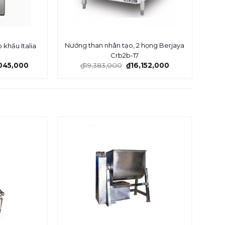
Nướng than nhân tạo, 2 họng Berjaya
Tủ 
 khẩu Italia
Crb2b-17
045,000
₫
19,383,000
₫
16,152,000