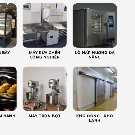
 BÀY
MÁY RỬA CHÉN
LÒ HẤP NƯỚNG ĐA
CÔNG NGHIỆP
NĂNG
ÀM BÁNH
MÁY TRỘN BỘT
KHO ĐÔNG - KHO
LẠNH