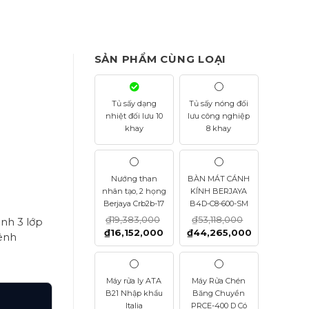
SẢN PHẨM CÙNG LOẠI
Tủ sấy dạng
Tủ sấy nóng đối
nhiệt đối lưu 10
lưu công nghiệp
khay
8 khay
Nướng than
BÀN MÁT CÁNH
nhân tạo, 2 họng
KÍNH BERJAYA
Berjaya Crb2b-17
B4D-C8-600-SM
₫
19,383,000
₫
53,118,000
inh 3 lớp
₫
16,152,000
₫
44,265,000
vênh
Máy rửa ly ATA
Máy Rửa Chén
B21 Nhập khẩu
Băng Chuyền
Italia
PRCE-400 D Có