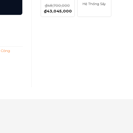
Hệ Thống Sấy
₫
48,700,000
₫
43,045,000
 Công