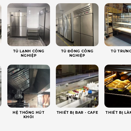
TỦ LẠNH CÔNG
TỦ ĐÔNG CÔNG
TỦ TRƯNG
NGHIỆP
NGHIỆP
HỆ THỐNG HÚT
THIẾT BỊ BAR - CAFE
THIẾT BỊ L
KHÓI