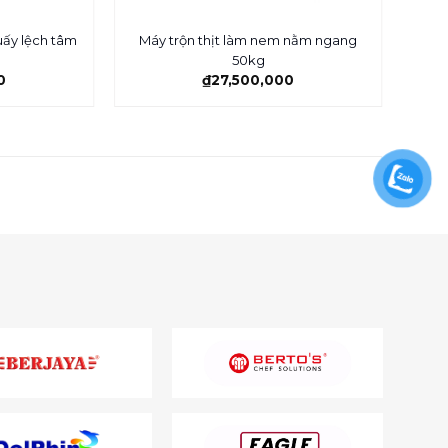
ấy lệch tâm
Máy trộn thịt làm nem nằm ngang
Chả
50kg
0
₫
27,500,000