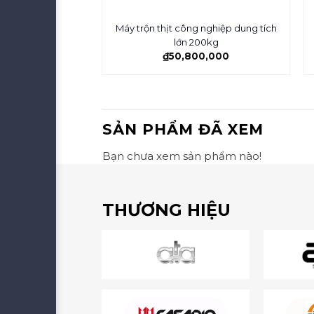
Máy trộn thịt công nghiệp dung tích
 lít công nghiệp
lớn 200kg
0,000
₫
50,800,000
SẢN PHẨM ĐÃ XEM
Bạn chưa xem sản phẩm nào!
THƯƠNG HIỆU