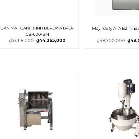
BÀN MÁT CÁNH KÍNH BERJAYA B4D-
Máy rửa ly ATA B21 Nhập
C8-600-SM
₫
53,118,000
₫
44,265,000
₫
48,700,000
₫
43,