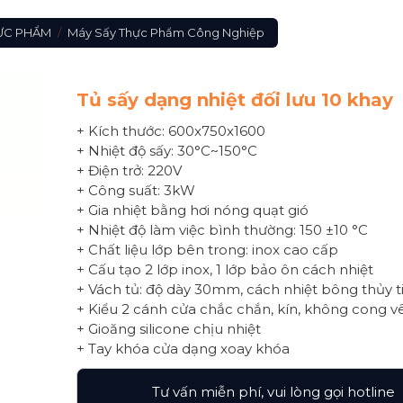
HỰC PHẨM
/
Máy Sấy Thực Phẩm Công Nghiệp
Tủ sấy dạng nhiệt đối lưu 10 khay
+ Kích thước: 600x750x1600
+ Nhiệt độ sấy: 30°C~150°C
+ Điện trở: 220V
+ Công suất: 3kW
+ Gia nhiệt bằng hơi nóng quạt gió
+ Nhiệt độ làm việc bình thường: 150 ±10 °C
+ Chất liệu lớp bên trong: inox cao cấp
+ Cấu tạo 2 lớp inox, 1 lớp bảo ôn cách nhiệt
+ Vách tủ: độ dày 30mm, cách nhiệt bông thủy t
+ Kiểu 2 cánh cửa chắc chắn, kín, không cong 
+ Gioăng silicone chịu nhiệt
+ Tay khóa cửa dạng xoay khóa
Tư vấn miễn phí, vui lòng gọi hotline