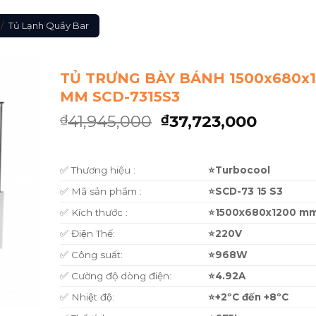
/
Tủ Lạnh Quầy Bar
TỦ TRƯNG BÀY BÁNH 1500x680x
MM SCD-7315S3
41,945,000
37,723,000
₫
₫
✅ Thương hiệu :
⭐Turbocool
✅ Mã sản phẩm :
⭐SCD-73 15 S3
✅ Kích thước :
⭐1500x680x1200 m
✅ Điện Thế:
⭐220V
✅ Công suất:
⭐968W
✅ Cường độ dòng điện:
⭐4.92A
✅ Nhiệt độ:
⭐+2ºC đến +8ºC