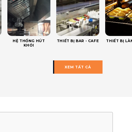
HỆ THỐNG HÚT
THIẾT BỊ BAR - CAFE
THIẾT BỊ L
KHÓI
XEM TẤT CẢ