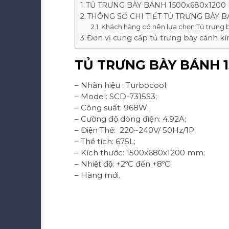
TỦ TRƯNG BÀY BÁNH 1500x680x1200
THÔNG SỐ CHI TIẾT TỦ TRƯNG BÀY B
Khách hàng có nên lựa chọn Tủ trưng
Đơn vị cung cấp tủ trưng bày cánh kín
TỦ TRƯNG BÀY BÁNH 1
– Nhãn hiệu : Turbocool;
– Model: SCD-7315S3;
– Công suất: 968W;
– Cường độ dòng điện: 4.92A;
– Điện Thế: 220~240V/ 50Hz/1P;
– Thể tích: 675L;
– Kích thước: 1500x680x1200 mm;
– Nhiệt độ: +2ºC đến +8ºC;
– Hàng mới.