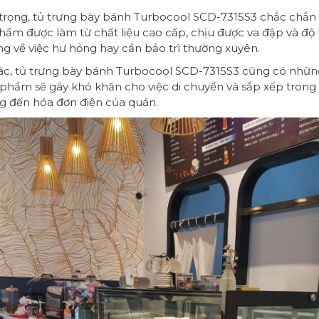
g trọng, tủ trưng bày bánh Turbocool SCD-7315S3 chắc chắn 
ẩm được làm từ chất liệu cao cấp, chịu được va đập và độ
ng về việc hư hỏng hay cần bảo trì thường xuyên.
ác, tủ trưng bày bánh Turbocool SCD-7315S3 cũng có nhữn
 phẩm sẽ gây khó khăn cho việc di chuyển và sắp xếp trong
g đến hóa đơn điện của quán.