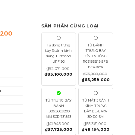
SẢN PHẨM CÙNG LOẠI
1200
Tủ đông trưng
TỦ BÁNH
bày 3 cánh kính
TRƯNG BÀY
đứng Turbocool
KÍNH VUÔNG
URF 3G
RCS18SB13-2FB
BERJAYA
₫
92,071,000
₫
75,909,000
₫
83,100,000
₫
63,258,000
m
TỦ TRƯNG BÀY
TỦ MÁT 3 CÁNH
BÁNH
KÍNH TRƯNG
1500x680x1200
BÀY BERJAYA
MM SCD-7315S3
3D-DC-SM
₫
41,945,000
₫
55,361,000
₫
37,723,000
₫
46,134,000