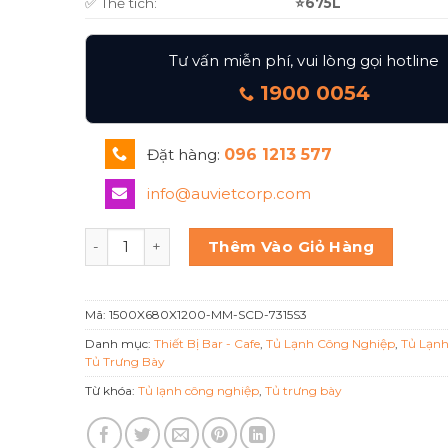
✅ Thể tích:
⭐675L
Tư vấn miễn phí, vui lòng gọi hotline
1900 0054
Đặt hàng:
096 1213 577
info@auvietcorp.com
TỦ TRƯNG BÀY BÁNH 1500x680x1200 MM SCD-731
Thêm Vào Giỏ Hàng
Mã:
1500X680X1200-MM-SCD-7315S3
Danh mục:
Thiết Bị Bar - Cafe
,
Tủ Lạnh Công Nghiệp
,
Tủ Lạn
Tủ Trưng Bày
Từ khóa:
Tủ lạnh công nghiệp
,
Tủ trưng bày