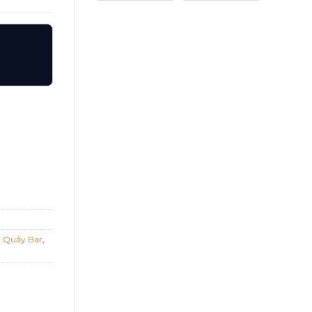
5S3 số lượng
h Quầy Bar
,