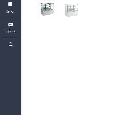
Dự Án
Liên hệ