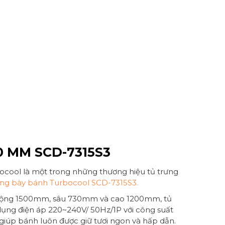
0 MM SCD-7315S3
bocool là một trong những thương hiệu tủ trưng
ưng bày bánh Turbocool SCD-7315S3.
ớc rộng 1500mm, sâu 730mm và cao 1200mm, tủ
ụng điện áp 220~240V/ 50Hz/1P với công suất
giúp bánh luôn được giữ tươi ngon và hấp dẫn.