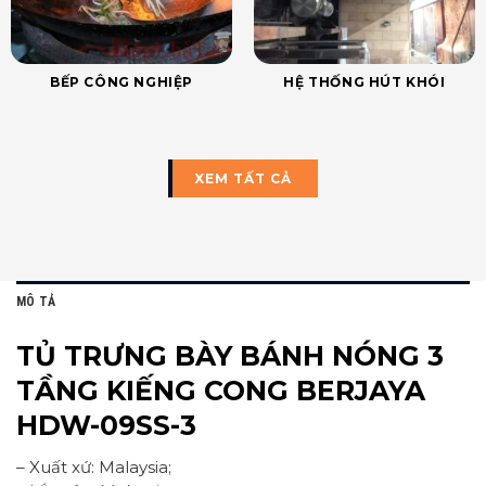
BẾP CÔNG NGHIỆP
HỆ THỐNG HÚT KHÓI
XEM TẤT CẢ
MÔ TẢ
TỦ TRƯNG BÀY BÁNH NÓNG 3
TẦNG KIẾNG CONG BERJAYA
HDW-09SS-3
– Xuất xứ: Malaysia;