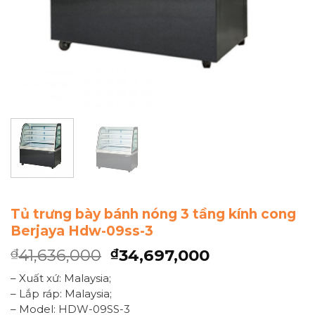
Tủ trưng bày bánh nóng 3 tầng kính cong
Berjaya Hdw-09ss-3
41,636,000
34,697,000
₫
₫
– Xuất xứ: Malaysia;
– Lắp ráp: Malaysia;
– Model: HDW-09SS-3