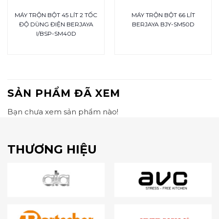
MÁY TRỘN BỘT 45 LÍT 2 TỐC
MÁY TRỘN BỘT 66 LÍT
ĐỘ DÙNG ĐIỆN BERJAYA
BERJAYA BJY-SM50D
I/BSP-SM40D
SẢN PHẨM ĐÃ XEM
Bạn chưa xem sản phẩm nào!
THƯƠNG HIỆU