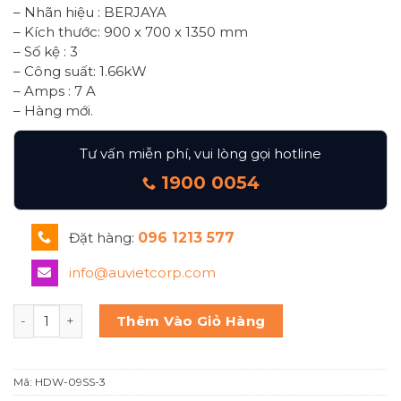
– Nhãn hiệu : BERJAYA
– Kích thước: 900 x 700 x 1350 mm
– Số kệ : 3
– Công suất: 1.66kW
– Amps : 7 A
– Hàng mới.
Tư vấn miễn phí, vui lòng gọi hotline
1900 0054
Đặt hàng:
096 1213 577
info@auvietcorp.com
Tủ trưng bày bánh nóng 3 tầng kính cong Berjaya Hdw-09
Thêm Vào Giỏ Hàng
Mã:
HDW-09SS-3