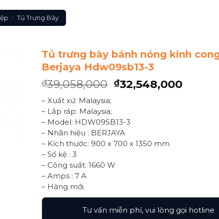
iệp
/
Tủ Trưng Bày
Tủ trưng bày bánh nóng kính con
Berjaya Hdw09sb13-3
39,058,000
32,548,000
₫
₫
– Xuất xứ: Malaysia;
– Lắp ráp: Malaysia;
– Model: HDW09SB13-3
– Nhãn hiệu : BERJAYA
– Kích thước: 900 x 700 x 1350 mm
– Số kệ : 3
– Công suất: 1660 W
– Amps : 7 A
– Hàng mới.
Tư vấn miễn phí, vui lòng gọi hotline