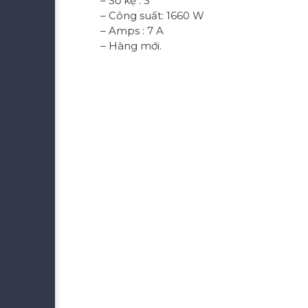
– Số kệ : 3
– Công suất: 1660 W
– Amps : 7 A
– Hàng mới.