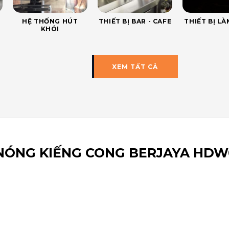
HỆ THỐNG HÚT
THIẾT BỊ BAR - CAFE
THIẾT BỊ L
KHÓI
XEM TẤT CẢ
NÓNG KIẾNG CONG BERJAYA HDW