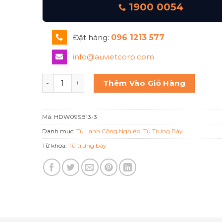
1900 0054
Đặt hàng:
096 1213 577
info@auvietcorp.com
Tủ trưng bày bánh nóng kính cong Berjaya Hdw0
Thêm Vào Giỏ Hàng
Mã:
HDW09SB13-3
Danh mục:
Tủ Lạnh Công Nghiệp
,
Tủ Trưng Bày
Từ khóa:
Tủ trưng bày