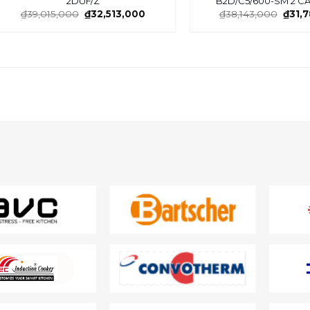
2DUF/Z
B2D/C5/600-SM 2 C
₫
39,015,000
₫
32,513,000
₫
38,143,000
₫
31,