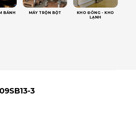
ÀM BÁNH
MÁY TRỘN BỘT
KHO ĐÔNG - KHO
LẠNH
09SB13-3