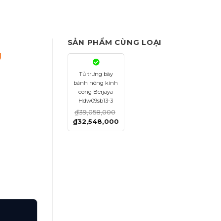
SẢN PHẨM CÙNG LOẠI
g
Tủ trưng bày
bánh nóng kính
cong Berjaya
Hdw09sb13-3
₫
39,058,000
₫
32,548,000