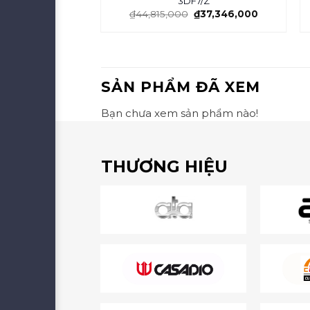
D-DC-SM
3DF7/Z
₫
33,747,000
₫
44,815,000
₫
37,346,000
SẢN PHẨM ĐÃ XEM
Bạn chưa xem sản phẩm nào!
THƯƠNG HIỆU