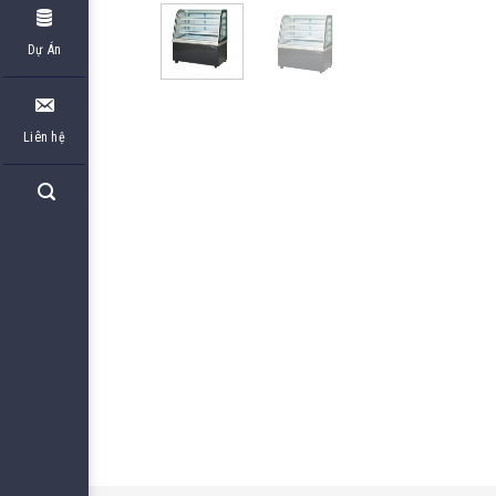
Dự Án
Liên hệ