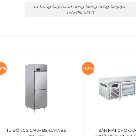
tu-trung-bay-banh-nong-kieng-cong-berjaya-
hdw09sb13-3
17%
-17%
TỦ ĐÔNG 2 CÁNH BERJAYA BS
BÀN MÁT CHO QU