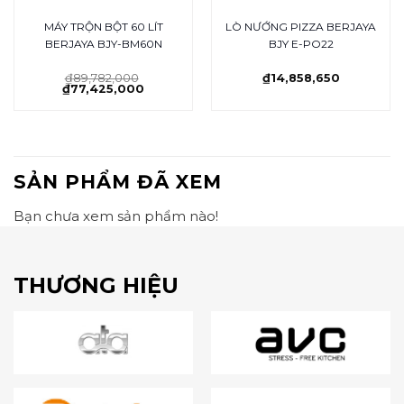
MÁY TRỘN BỘT 60 LÍT
LÒ NƯỚNG PIZZA BERJAYA
BERJAYA BJY-BM60N
BJY E-PO22
₫
89,782,000
₫
14,858,650
₫
77,425,000
SẢN PHẨM ĐÃ XEM
Bạn chưa xem sản phẩm nào!
THƯƠNG HIỆU