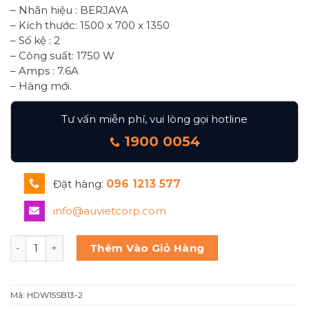
– Nhãn hiệu : BERJAYA
– Kích thước: 1500 x 700 x 1350
– Số kệ : 2
– Công suất: 1750 W
– Amps : 7.6A
– Hàng mới.
Tư vấn miễn phí, vui lòng gọi hotline
1900 0054
Đặt hàng:
096 1213 577
info@auvietcorp.com
Tủ trưng bày bánh nóng kính cong Berjaya Hdw15sb13-2 s
Thêm Vào Giỏ Hàng
Mã:
HDW15SB13-2