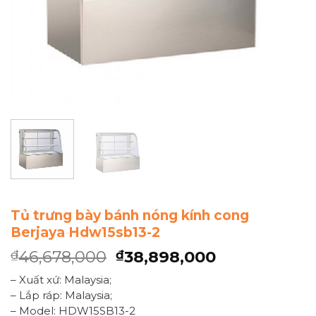
Tủ trưng bày bánh nóng kính cong
Berjaya Hdw15sb13-2
46,678,000
38,898,000
₫
₫
– Xuất xứ: Malaysia;
– Lắp ráp: Malaysia;
– Model: HDW15SB13-2