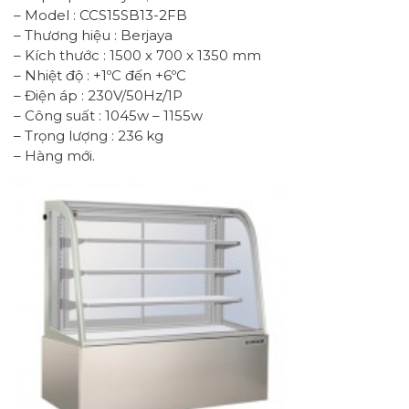
– Model : CCS15SB13-2FB
– Thương hiệu : Berjaya
– Kích thước : 1500 x 700 x 1350 mm
– Nhiệt độ : +1ºC đến +6ºC
– Điện áp : 230V/50Hz/1P
– Công suất : 1045w – 1155w
– Trọng lượng : 236 kg
– Hàng mới.