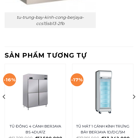
tu-trung-bay-kinh-cong-berjaya-
ccs15sb13-2fb
SẢN PHẨM TƯƠNG TỰ
-16%
-17%
TỦ ĐÔNG 4 CÁNH BERJAYA
TỦ MÁT 1 CÁNH KÍNH TRƯNG
BS 4DUF/Z
BÀY BERJAYA 1D/DC/SM