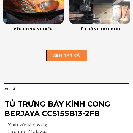
BẾP CÔNG NGHIỆP
HỆ THỐNG HÚT KHÓI
XEM TẤT CẢ
MÔ TẢ
TỦ TRƯNG BÀY KÍNH CONG
BERJAYA CCS15SB13-2FB
– Xuất xứ: Malaysia;
– Lắp ráp : Malaysia;