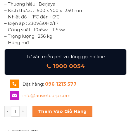
– Thương hiệu : Berjaya
– Kích thước : 1500 x 700 x 1350 mm
– Nhiệt độ : +1ºC đến +6ºC
– Điện áp : 230V/50Hz/1P
– Công suất : 1045w – 1155w
– Trọng lượng : 236 kg
– Hàng mới.
Tư vấn miễn phí, vui lòng gọi hotline
1900 0054
Đặt hàng:
096 1213 577
info@auvietcorp.com
Tủ trưng bày kính cong Berjaya Ccs15sb13-2fb số lượng
Thêm Vào Giỏ Hàng