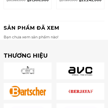
₫
61,389,000
₫
51,500,000
₫
27,891,000
₫
23,242,000
SẢN PHẨM ĐÃ XEM
Bạn chưa xem sản phẩm nào!
THƯƠNG HIỆU