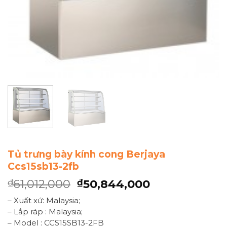
Tủ trưng bày kính cong Berjaya
Ccs15sb13-2fb
61,012,000
50,844,000
₫
₫
– Xuất xứ: Malaysia;
– Lắp ráp : Malaysia;
– Model : CCS15SB13-2FB