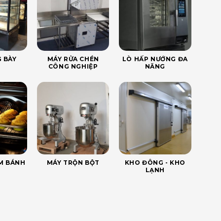
 BÀY
MÁY RỬA CHÉN
LÒ HẤP NƯỚNG ĐA
CÔNG NGHIỆP
NĂNG
ÀM BÁNH
MÁY TRỘN BỘT
KHO ĐÔNG - KHO
LẠNH