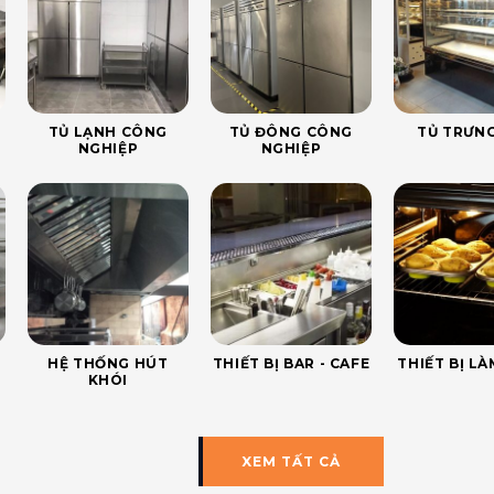
TỦ LẠNH CÔNG
TỦ ĐÔNG CÔNG
TỦ TRƯNG
NGHIỆP
NGHIỆP
HỆ THỐNG HÚT
THIẾT BỊ BAR - CAFE
THIẾT BỊ L
KHÓI
XEM TẤT CẢ