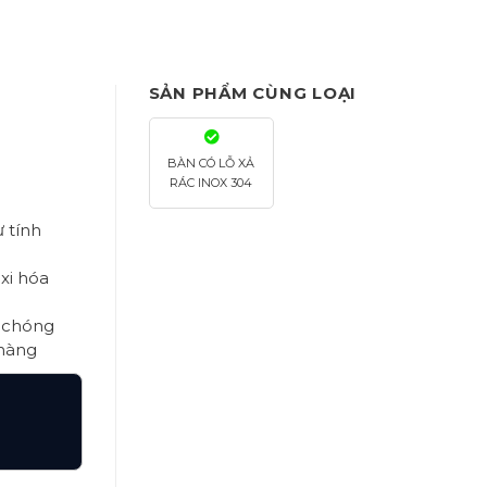
SẢN PHẨM CÙNG LOẠI
BÀN CÓ LỖ XẢ
RÁC INOX 304
 tính
xi hóa
h chóng
 hàng