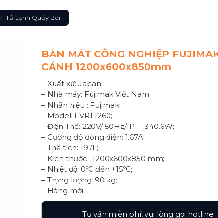
/
Tủ Lạnh Quầy Bar
BÀN MÁT CÔNG NGHIỆP FUJIMAK
CÁNH 1200x600x850mm
– Xuất xứ: Japan;
– Nhà máy: Fujimak Việt Nam;
– Nhãn hiệu : Fujimak;
– Model: FVRT1260;
– Điện Thế: 220V/ 50Hz/1P – 340.6W;
– Cường độ dòng điện: 1.67A;
– Thể tích: 197L;
– Kích thước : 1200x600x850 mm;
– Nhiệt độ: 0ºC đến +15ºC;
– Trọng lượng: 90 kg;
– Hàng mới.
Tư vấn miễn phí, vui lòng gọi hotline