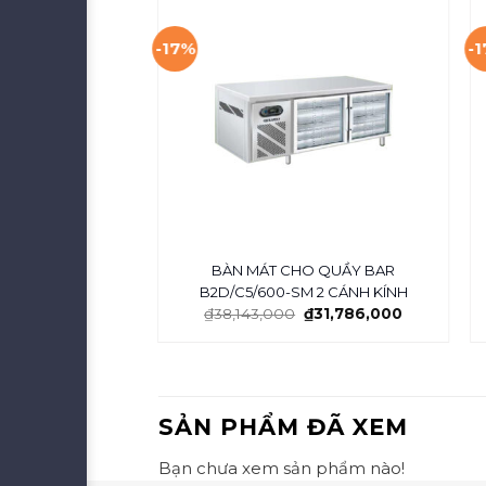
-17%
-
H BERJAYA BS
BÀN MÁT CHO QUẦY BAR
/Z
B2D/C5/600-SM 2 CÁNH KÍNH
60,693,000
₫
38,143,000
₫
31,786,000
SẢN PHẨM ĐÃ XEM
Bạn chưa xem sản phẩm nào!