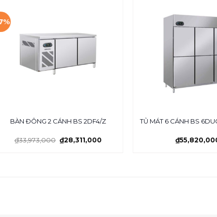
17%
BÀN ĐÔNG 2 CÁNH BS 2DF4/Z
TỦ MÁT 6 CÁNH BS 6DU
₫
33,973,000
₫
28,311,000
₫
55,820,00