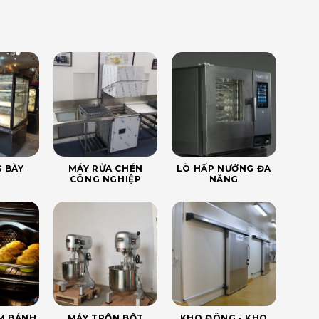
 BÀY
MÁY RỬA CHÉN
LÒ HẤP NƯỚNG ĐA
CÔNG NGHIỆP
NĂNG
ÀM BÁNH
MÁY TRỘN BỘT
KHO ĐÔNG - KHO