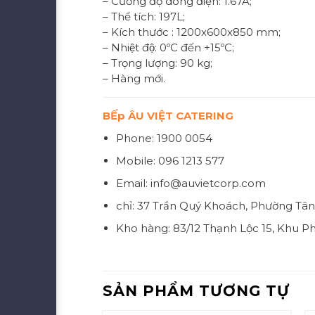
– Cường độ dòng điện: 1.67A;
– Thể tích: 197L;
– Kích thước : 1200x600x850 mm;
– Nhiệt độ: 0ºC đến +15ºC;
– Trọng lượng: 90 kg;
– Hàng mới.
BẾp ÂU VIỆT CATERING
Phone: 1900 0054
Mobile: 096 1213 577
Email: info@auvietcorp.com
chỉ: 37 Trần Quý Khoách, Phường Tân
Kho hàng: 83/12 Thạnh Lộc 15, Khu P
SẢN PHẨM TƯƠNG TỰ