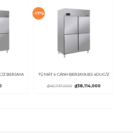
-17%
-17%
BÀ
C/Z BERJAYA
TỦ MÁT 4 CÁNH BERJAYA BS 4DUC/Z
0
₫
45,737,000
₫
38,114,000