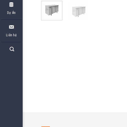
Dự Án
Liên hệ