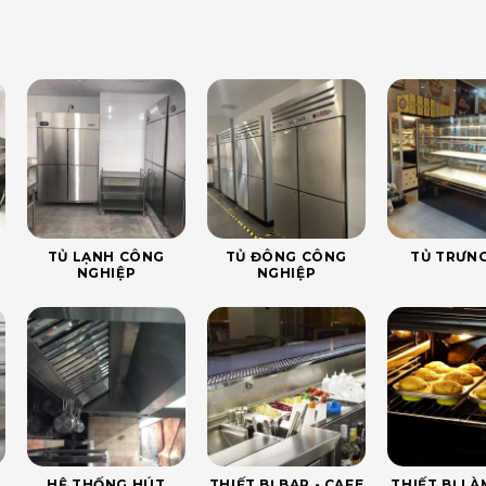
TỦ LẠNH CÔNG
TỦ ĐÔNG CÔNG
TỦ TRƯNG
NGHIỆP
NGHIỆP
HỆ THỐNG HÚT
THIẾT BỊ BAR - CAFE
THIẾT BỊ L