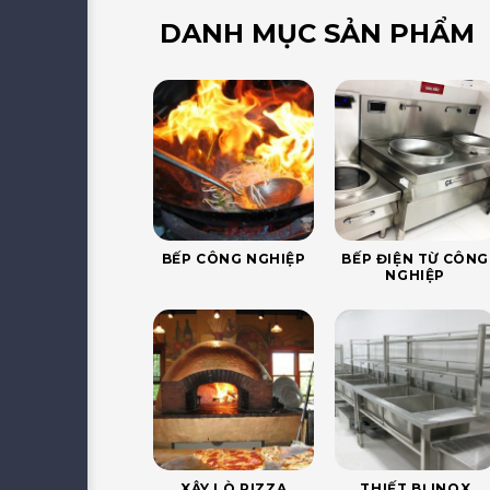
DANH MỤC SẢN PHẨM
BẾP CÔNG NGHIỆP
BẾP ĐIỆN TỪ CÔNG
NGHIỆP
XÂY LÒ PIZZA
THIẾT BỊ INOX