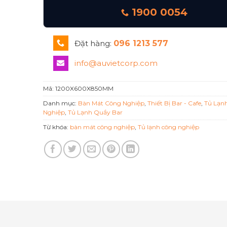
1900 0054
Đặt hàng:
096 1213 577
info@auvietcorp.com
Mã:
1200X600X850MM
Danh mục:
Bàn Mát Công Nghiệp
,
Thiết Bị Bar - Cafe
,
Tủ Lạn
Nghiệp
,
Tủ Lạnh Quầy Bar
Từ khóa:
bàn mát công nghiệp
,
Tủ lạnh công nghiệp