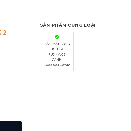
SẢN PHẨM CÙNG LOẠI
 2
BÀN MÁT CÔNG
NGHIỆP
FUJIMAK 2
CÁNH
1200x600x850mm