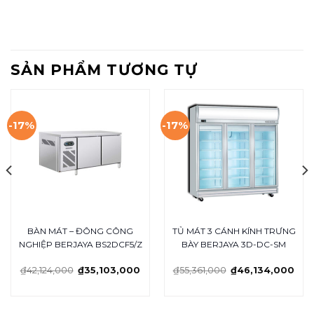
SẢN PHẨM TƯƠNG TỰ
-17%
-17%
BÀN MÁT – ĐÔNG CÔNG
TỦ MÁT 3 CÁNH KÍNH TRƯNG
NGHIỆP BERJAYA BS2DCF5/Z
BÀY BERJAYA 3D-DC-SM
₫
42,124,000
₫
35,103,000
₫
55,361,000
₫
46,134,000