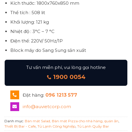
Kích thước: 1800x760x850 mm
Thể tích : 508 lit
Khối lượng: 121 kg
Nhiệt độ : 3°C ~ 7 °C
Điện thế: 220V/ 50Hz/1P
Block máy do Sang Sung sản xuất
Tư vấn miễn phí, vui lòng gọi hotline
1900 0054
Đặt hàng:
096 1213 577
info@auvietcorp.com
Danh mục:
Bàn mát Salad, Bàn mát Pizza cho nhà hàng, quán ăn
,
Thiết Bị Bar - Cafe
,
Tủ Lạnh Công Nghiệp
,
Tủ Lạnh Quầy Bar