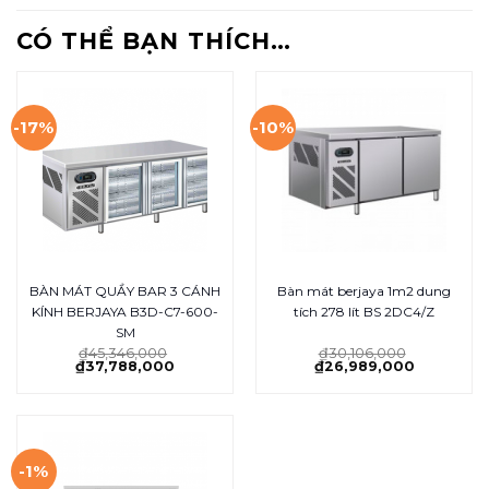
CÓ THỂ BẠN THÍCH…
-17%
-10%
BÀN MÁT QUẦY BAR 3 CÁNH
Bàn mát berjaya 1m2 dung
KÍNH BERJAYA B3D-C7-600-
tích 278 lít BS 2DC4/Z
SM
₫
45,346,000
₫
30,106,000
₫
37,788,000
₫
26,989,000
-1%