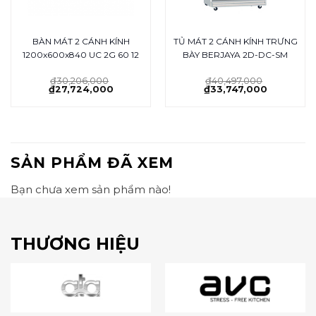
BÀN MÁT 2 CÁNH KÍNH
TỦ MÁT 2 CÁNH KÍNH TRƯNG
1200x600x840 UC 2G 60 12
BÀY BERJAYA 2D-DC-SM
₫
30,206,000
₫
40,497,000
₫
27,724,000
₫
33,747,000
SẢN PHẨM ĐÃ XEM
Bạn chưa xem sản phẩm nào!
THƯƠNG HIỆU