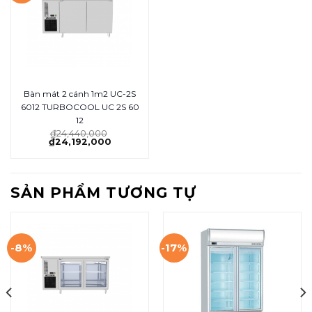
Bàn mát 2 cánh 1m2 UC-2S
6012 TURBOCOOL UC 2S 60
12
₫
24,440,000
₫
24,192,000
SẢN PHẨM TƯƠNG TỰ
-8%
-17%