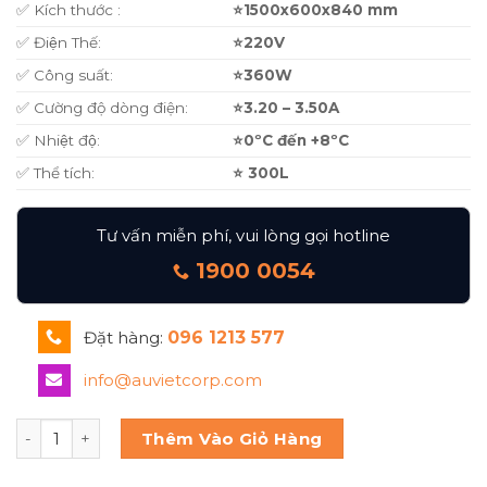
✅ Kích thước :
⭐1500x600x840 mm
✅ Điện Thế:
⭐220V
✅ Công suất:
⭐360W
✅ Cường độ dòng điện:
⭐3.20 – 3.50A
✅ Nhiệt độ:
⭐0ºC đến +8ºC
✅ Thể tích:
⭐ 300L
Tư vấn miễn phí, vui lòng gọi hotline
1900 0054
Đặt hàng:
096 1213 577
info@auvietcorp.com
BÀN MÁT 2 CÁNH KÍNH 1500x600x840MM UC 2G 60 15 số l
Thêm Vào Giỏ Hàng