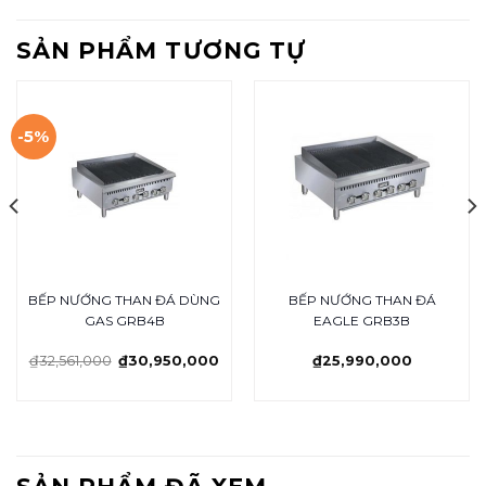
SẢN PHẨM TƯƠNG TỰ
-5%
BẾP NƯỚNG THAN ĐÁ DÙNG
BẾP NƯỚNG THAN ĐÁ
GAS GRB4B
EAGLE GRB3B
₫
32,561,000
₫
30,950,000
₫
25,990,000