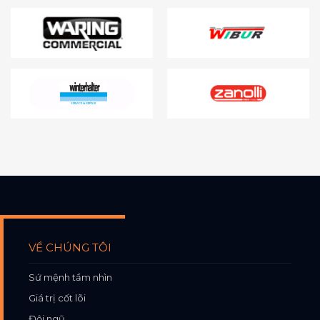
VỀ CHÚNG TÔI
Sứ mệnh tầm nhìn
Giá trị cốt lõi
Đội ngũ