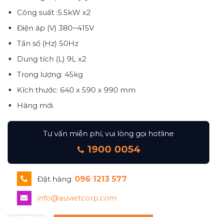
Công suất :5.5kW x2
Điện áp (V) 380~415V
Tần số (Hz) 50Hz
Dung tích (L) 9L x2
Trọng lượng: 45kg
Kích thước: 640 x 590 x 990 mm
Hàng mới.
Tư vấn miễn phí, vui lòng gọi hotline
1900 0054
Đặt hàng:
096 1213 577
info@auvietcorp.com