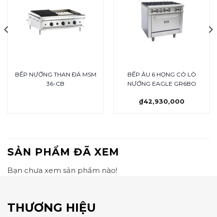
BẾP NƯỚNG THAN ĐÁ MSM
BẾP ÂU 6 HỌNG CÓ LÒ
36-CB
NƯỚNG EAGLE GR6BO
₫
42,930,000
SẢN PHẨM ĐÃ XEM
Bạn chưa xem sản phẩm nào!
THƯƠNG HIỆU