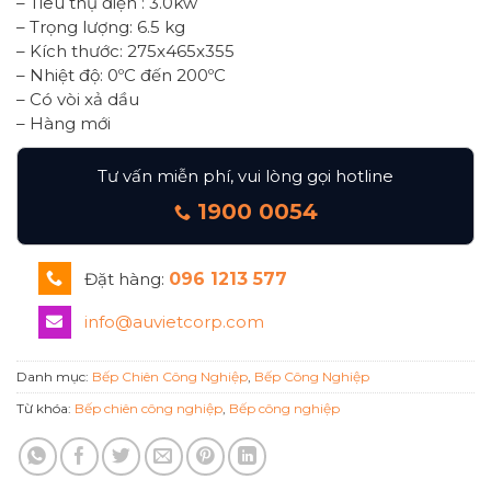
– Tiêu thụ điện : 3.0kw
– Trọng lượng: 6.5 kg
– Kích thước: 275x465x355
– Nhiệt độ: 0ºC đến 200ºC
– Có vòi xả dầu
– Hàng mới
Tư vấn miễn phí, vui lòng gọi hotline
1900 0054
Đặt hàng:
096 1213 577
info@auvietcorp.com
Danh mục:
Bếp Chiên Công Nghiệp
,
Bếp Công Nghiệp
Từ khóa:
Bếp chiên công nghiệp
,
Bếp công nghiệp