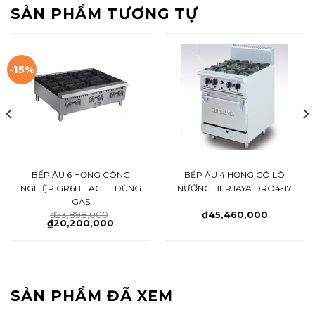
SẢN PHẨM TƯƠNG TỰ
-15%
BẾP ÂU 6 HỌNG CÔNG
BẾP ÂU 4 HỌNG CÓ LÒ
NGHIỆP GR6B EAGLE DÙNG
NƯỚNG BERJAYA DRO4-17
GAS
₫
23,898,000
₫
45,460,000
₫
20,200,000
SẢN PHẨM ĐÃ XEM