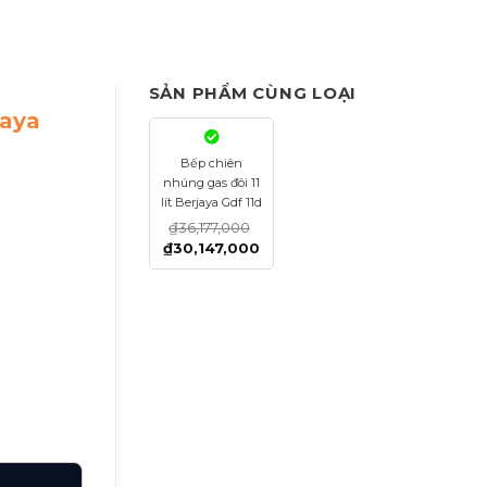
SẢN PHẨM CÙNG LOẠI
jaya
Bếp chiên
nhúng gas đôi 11
lít Berjaya Gdf 11d
₫
36,177,000
₫
30,147,000