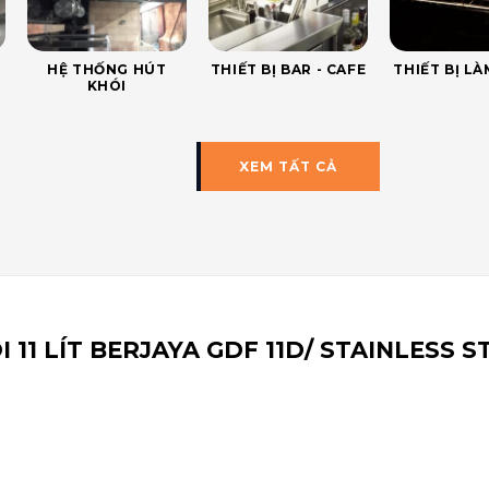
HỆ THỐNG HÚT
THIẾT BỊ BAR - CAFE
THIẾT BỊ L
KHÓI
XEM TẤT CẢ
I 11 LÍT BERJAYA GDF 11D/ STAINLESS