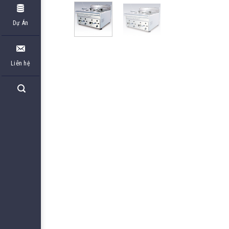
Dự Án
Liên hệ