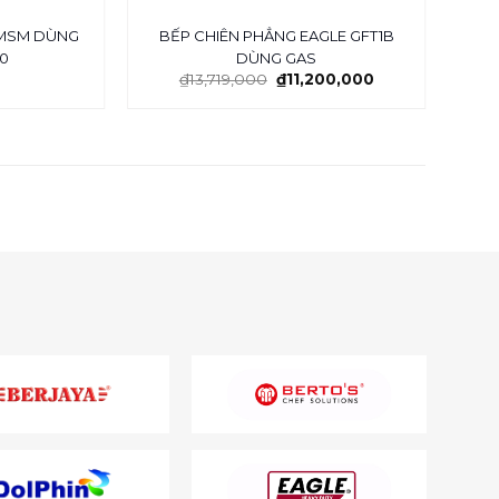
 MSM DÙNG
BẾP CHIÊN PHẲNG EAGLE GFT1B
BẾP 
0
DÙNG GAS
₫
13,719,000
₫
11,200,000