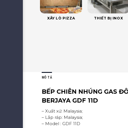
XÂY LÒ PIZZA
THIẾT BỊ INOX
MÔ TẢ
BẾP CHIÊN NHÚNG GAS ĐÔ
BERJAYA GDF 11D
– Xuất xứ: Malaysia;
– Lắp ráp: Malaysia;
– Model : GDF 11D