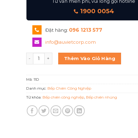
Tư vấn miễn phí, vui lòng gọi hotline
1900 0054
Đặt hàng:
096 1213 577
info@auvietcorp.com
Bếp chiên nhúng gas đôi 11 lít Berjaya Gdf 11d số
Thêm Vào Giỏ Hàng
Mã:
11D
Danh mục:
Bếp Chiên Công Nghiệp
Từ khóa:
Bếp chiên công nghiệp
,
Bếp chiên nhúng