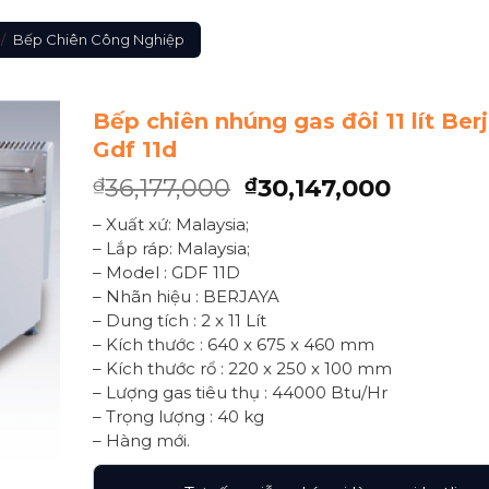
/
Bếp Chiên Công Nghiệp
Bếp chiên nhúng gas đôi 11 lít Ber
Gdf 11d
36,177,000
30,147,000
₫
₫
– Xuất xứ: Malaysia;
– Lắp ráp: Malaysia;
– Model : GDF 11D
– Nhãn hiệu : BERJAYA
– Dung tích : 2 x 11 Lít
– Kích thước : 640 x 675 x 460 mm
– Kích thước rổ : 220 x 250 x 100 mm
– Lượng gas tiêu thụ : 44000 Btu/Hr
– Trọng lượng : 40 kg
– Hàng mới.