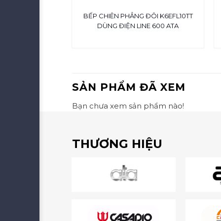
 MSM DÙNG GAS
BẾP CHIÊN PHẲNG ĐÔI K6EFL10TT
003
DÙNG ĐIỆN LINE 600 ATA
SẢN PHẨM ĐÃ XEM
Bạn chưa xem sản phẩm nào!
THƯƠNG HIỆU