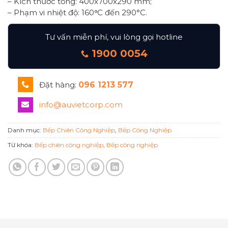
– Kích thước tổng: 400x700x290 mm;
– Phạm vi nhiệt độ: 160
°
C đến 290°C.
Tư vấn miễn phí, vui lòng gọi hotline
1900 0054
Đặt hàng:
096 1213 577
info@auvietcorp.com
Danh mục:
Bếp Chiên Công Nghiệp
,
Bếp Công Nghiệp
Từ khóa:
Bếp chiên công nghiệp
,
Bếp công nghiệp