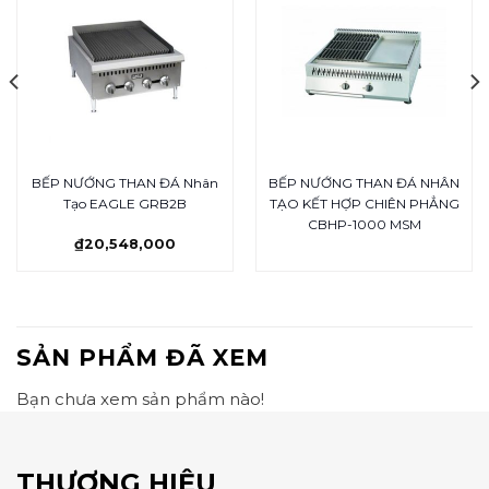
BẾP NƯỚNG THAN ĐÁ Nhân
BẾP NƯỚNG THAN ĐÁ NHÂN
Tạo EAGLE GRB2B
TẠO KẾT HỢP CHIÊN PHẲNG
CBHP-1000 MSM
₫
20,548,000
SẢN PHẨM ĐÃ XEM
Bạn chưa xem sản phẩm nào!
THƯƠNG HIỆU