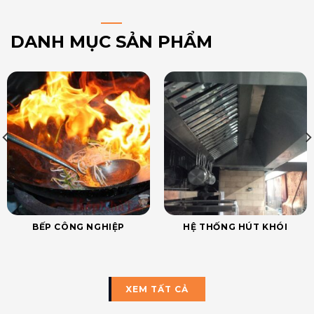
DANH MỤC SẢN PHẨM
BẾP CÔNG NGHIỆP
HỆ THỐNG HÚT KHÓI
XEM TẤT CẢ