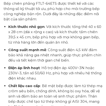
Bếp chiên phẳng FTLT-64ETS được thiết kế với các
thông số kỹ thuật tối ưu, phù hợp cho môi trường bếp
công nghiệp bận rộn. Dưới đây là những đặc điểm nổi
bật của sản phẩm:
Kích thước nhỏ gọn
: Với kích thước tổng thể 40 x 60
x 28 cm (dài x rộng x cao) và kích thước tấm chiên
39,5 x 45 cm, bếp phù hợp với mọi không gian bếp,
từ nhà hàng lớn đến quán ăn nhỏ.
Công suất mạnh mẽ
: Công suất điện 4,5 kW đảm
bảo khả năng gia nhiệt nhanh, giúp thực phẩm chín
đều và tiết kiệm thời gian chế biến.
Điện áp linh hoạt
: Hỗ trợ điện áp 400V~3N hoặc
230V~3, tần số 50/60 Hz, phù hợp với nhiều hệ thống
điện khác nhau.
Chất liệu cao cấp
: Bề mặt bếp được làm từ thép mạ
crôm siêu bền, chống dính, không bị oxy hóa, dễ vệ
sinh và đảm bảo an toàn vệ sinh thực phẩm. Thân
bếp được chế tạo từ thép không gỉ AISI 304, mang