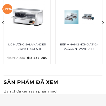
-17%
LÒ NƯỚNG SALAMANDER
BẾP Á HẦM 2 HỌNG ATY2-
BERJAYA E-SALA-11
22/44A NEWWORLD
₫
14,682,000
₫
12,235,000
SẢN PHẨM ĐÃ XEM
Bạn chưa xem sản phẩm nào!