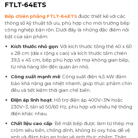
FTLT-64ETS
Bếp chiên phẳng FTLT-64ETS
được thiết kế với các
thông số kỹ thuật tối ưu, phù hợp cho môi trường bếp
công nghiệp bận rộn. Dưới đây là những đặc điểm nổi
bật của sản phẩm:
Kích thước nhỏ gọn
: Với kích thước tổng thể 40 x 60
x 28 cm (dài x rộng x cao) và kích thước tấm chiên
39,5 x 45 cm, bếp phù hợp với mọi không gian bếp,
từ nhà hàng lớn đến quán ăn nhỏ.
Công suất mạnh mẽ
: Công suất điện 4,5 kW đảm
bảo khả năng gia nhiệt nhanh, giúp thực phẩm chín
đều và tiết kiệm thời gian chế biến.
Điện áp linh hoạt
: Hỗ trợ điện áp 400V~3N hoặc
230V~3, tần số 50/60 Hz, phù hợp với nhiều hệ thống
điện khác nhau.
Chất liệu cao cấp
: Bề mặt bếp được làm từ thép mạ
crôm siêu bền, chống dính, không bị oxy hóa, dễ vệ
sinh và đảm bảo an toàn vệ sinh thực phẩm. Thân