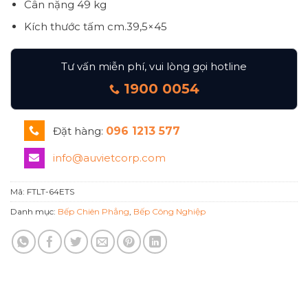
Cân nặng
49 kg
Kích thước tấm cm.39,5×45
Tư vấn miễn phí, vui lòng gọi hotline
1900 0054
Đặt hàng:
096 1213 577
info@auvietcorp.com
Mã:
FTLT-64ETS
Danh mục:
Bếp Chiên Phẳng
,
Bếp Công Nghiệp