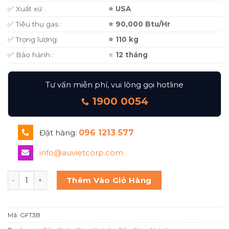
✅ Xuất xứ :
⭐ USA
✅ Tiêu thụ gas :
⭐ 90,000 Btu/Hr
✅ Trọng lượng:
⭐ 110 kg
✅ Bảo hành :
⭐
12 tháng
Tư vấn miễn phí, vui lòng gọi hotline
1900 0054
Đặt hàng:
096 1213 577
info@auvietcorp.com
BẾP CHIÊN PHẲNG GFT3B số lượng
Thêm Vào Giỏ Hàng
Mã:
GFT3B