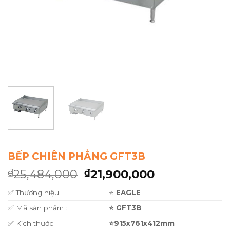
BẾP CHIÊN PHẲNG GFT3B
25,484,000
21,900,000
₫
₫
✅ Thương hiệu :
⭐
EAGLE
✅ Mã sản phẩm :
⭐ GFT3B
✅ Kích thước :
⭐915x761x412mm