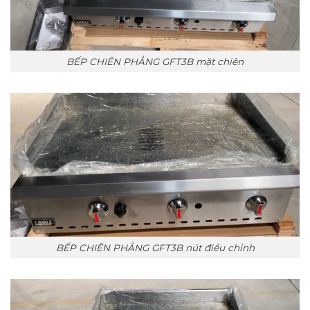
BẾP CHIÊN PHẲNG GFT3B mặt chiên
BẾP CHIÊN PHẲNG GFT3B nút điều chỉnh