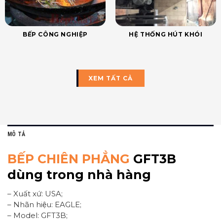
BẾP CÔNG NGHIỆP
HỆ THỐNG HÚT KHÓI
XEM TẤT CẢ
MÔ TẢ
BẾP CHIÊN PHẲNG
GFT3B
dùng trong nhà hàng
– Xuất xứ: USA;
– Nhãn hiệu: EAGLE;
– Model: GFT3B;