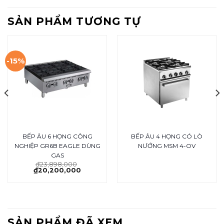
SẢN PHẨM TƯƠNG TỰ
-15%
BẾP ÂU 6 HỌNG CÔNG
BẾP ÂU 4 HỌNG CÓ LÒ
NGHIỆP GR6B EAGLE DÙNG
NƯỚNG MSM 4-OV
GAS
₫
23,898,000
₫
20,200,000
SẢN PHẨM ĐÃ XEM