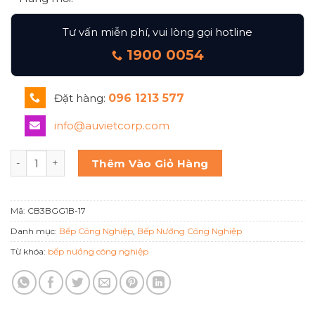
Tư vấn miễn phí, vui lòng gọi hotline
1900 0054
Đặt hàng:
096 1213 577
info@auvietcorp.com
Bếp nướng có chiên phẳng Berjaya Cb3bgg1b-17 số lượng
Thêm Vào Giỏ Hàng
Mã:
CB3BGG1B-17
Danh mục:
Bếp Công Nghiệp
,
Bếp Nướng Công Nghiệp
Từ khóa:
bếp nướng công nghiệp