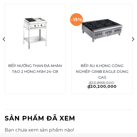
-15%
BẾP NƯỚNG THAN ĐÁ NHÂN
BẾP ÂU 6 HỌNG CÔNG
TẠO 2 HỌNG MSM 24-CB
NGHIỆP GR6B EAGLE DÙNG
GAS
₫
23,898,000
₫
20,200,000
SẢN PHẨM ĐÃ XEM
Bạn chưa xem sản phẩm nào!