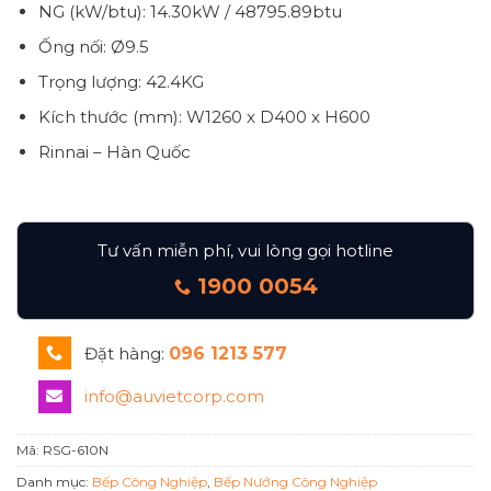
NG (kW/btu): 14.30kW / 48795.89btu
Ống nối: Ø9.5
Trọng lượng: 42.4KG
Kích thước (mm): W1260 x D400 x H600
Rinnai – Hàn Quốc
Tư vấn miễn phí, vui lòng gọi hotline
1900 0054
Đặt hàng:
096 1213 577
info@auvietcorp.com
Mã:
RSG-610N
Danh mục:
Bếp Công Nghiệp
,
Bếp Nướng Công Nghiệp