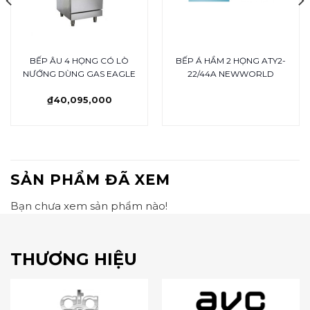
BẾP ÂU 4 HỌNG CÓ LÒ
BẾP Á HẦM 2 HỌNG ATY2-
NƯỚNG DÙNG GAS EAGLE
22/44A NEWWORLD
₫
40,095,000
SẢN PHẨM ĐÃ XEM
Bạn chưa xem sản phẩm nào!
THƯƠNG HIỆU