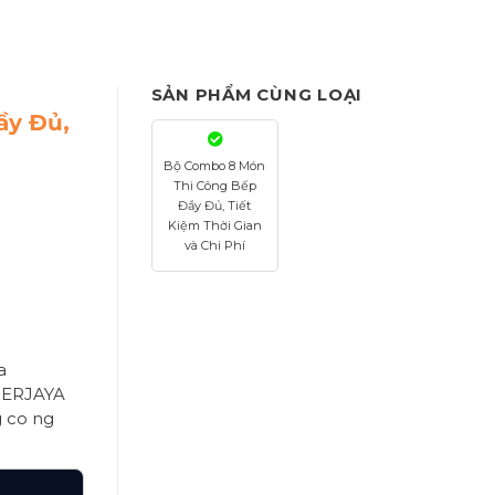
SẢN PHẨM CÙNG LOẠI
ầy Đủ,
Bộ Combo 8 Món
Thi Công Bếp
Đầy Đủ, Tiết
Kiệm Thời Gian
và Chi Phí
a
BERJAYA
g co ng