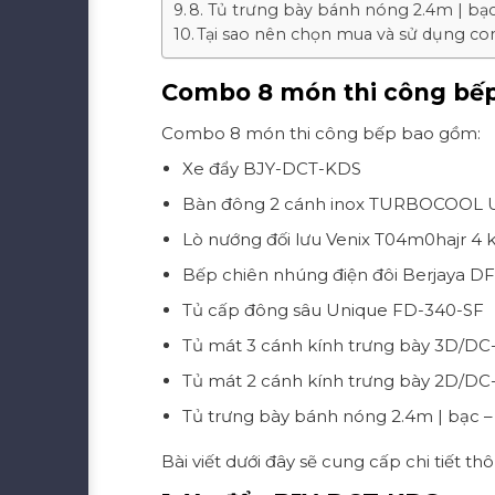
8. Tủ trưng bày bánh nóng 2.4m | bạ
Tại sao nên chọn mua và sử dụng c
Combo 8 món thi công bếp
Combo 8 món thi công bếp bao gồm:
Xe đẩy BJY-DCT-KDS
Bàn đông 2 cánh inox TURBOCOOL U
Lò nướng đối lưu Venix T04m0hajr 4 
Bếp chiên nhúng điện đôi Berjaya DF
Tủ cấp đông sâu Unique FD-340-SF
Tủ mát 3 cánh kính trưng bày 3D/DC
Tủ mát 2 cánh kính trưng bày 2D/DC
Tủ trưng bày bánh nóng 2.4m | bạc 
Bài viết dưới đây sẽ cung cấp chi tiết t