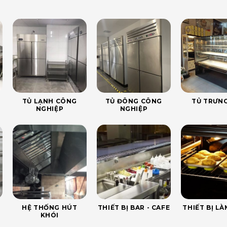
TỦ LẠNH CÔNG
TỦ ĐÔNG CÔNG
TỦ TRƯNG
NGHIỆP
NGHIỆP
HỆ THỐNG HÚT
THIẾT BỊ BAR - CAFE
THIẾT BỊ L
KHÓI