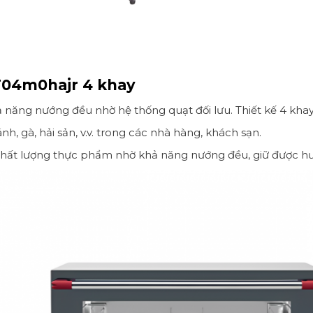
 T04m0hajr 4 khay
hả năng nướng đều nhờ hệ thống quạt đối lưu. Thiết kế 4 kh
h, gà, hải sản, v.v. trong các nhà hàng, khách sạn.
o chất lượng thực phẩm nhờ khả năng nướng đều, giữ được hư