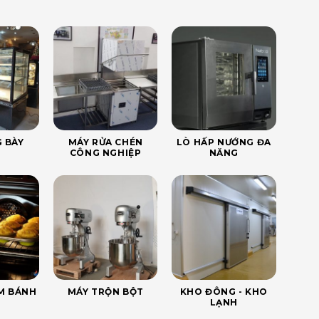
 BÀY
MÁY RỬA CHÉN
LÒ HẤP NƯỚNG ĐA
CÔNG NGHIỆP
NĂNG
ÀM BÁNH
MÁY TRỘN BỘT
KHO ĐÔNG - KHO
LẠNH