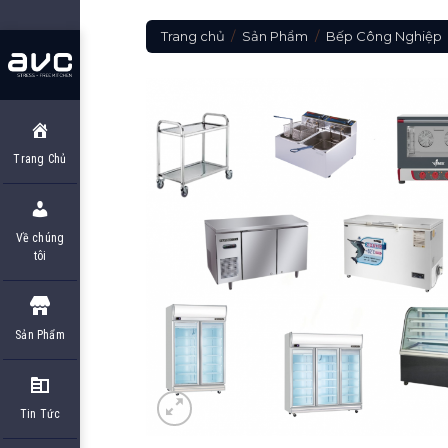
Skip
to
Trang chủ
/
Sản Phẩm
/
Bếp Công Nghiệp
content
Trang Chủ
Về chúng
tôi
Sản Phẩm
Tin Tức