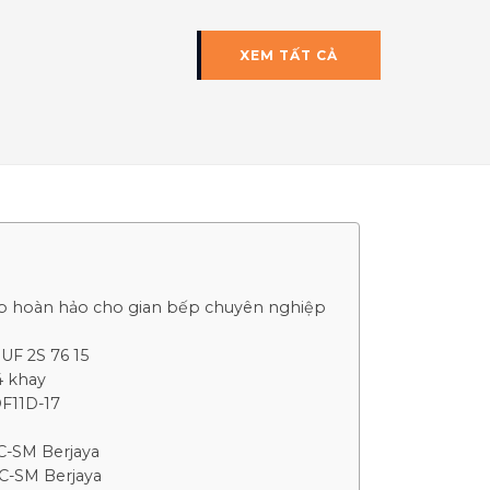
XEM TẤT CẢ
p hoàn hảo cho gian bếp chuyên nghiệp
UF 2S 76 15
4 khay
DF11D-17
C-SM Berjaya
DC-SM Berjaya