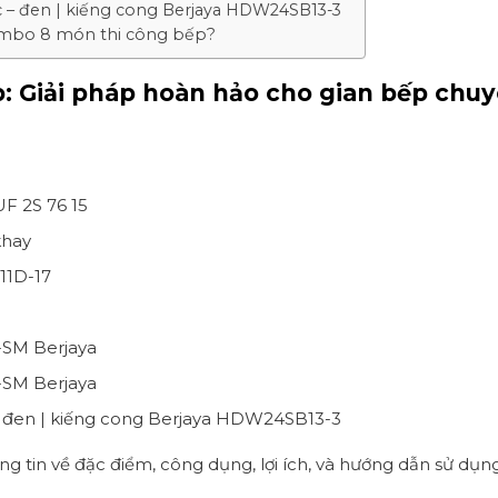
c – đen | kiếng cong Berjaya HDW24SB13-3
ombo 8 món thi công bếp?
: Giải pháp hoàn hảo cho gian bếp chu
F 2S 76 15
khay
11D-17
-SM Berjaya
-SM Berjaya
– đen | kiếng cong Berjaya HDW24SB13-3
hông tin về đặc điểm, công dụng, lợi ích, và hướng dẫn sử dụ