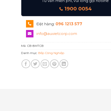
Tư vấn miễn phí, vui lòng gọi hotline
1900 0054
Đặt hàng:
096 1213 577
info@auvietcorp.com
Mã:
CB-8MTCB
Danh mục:
Bếp Công Nghiệp