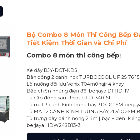
Bộ Combo 8 Món Thi Công Bếp Đ
Tiết Kiệm Thời Gian và Chi Phí
Combo 8 món thi công bếp
:
Xe đẩy BJY-DCT-KDS
Bàn đông 2 cánh inox TURBOCOOL UF 2S 76 15
Lò nướng đối lưu Venix T04m0hajr 4 khay
Bếp chiên nhúng điện đôi berjaya DF11D-17
Tủ cấp đông sâu Unique FD-340-SF
Tủ mát 3 cánh kính trưng bày 3D/DC-SM berjay
Tủ MÁT 2 CÁNH KÍNH TRƯNG BÀY 2D/DC-SM 
Tủ trưng bày bánh nóng 2.4m | bạc – đen |kiến
berjaya HDW24SB13-3