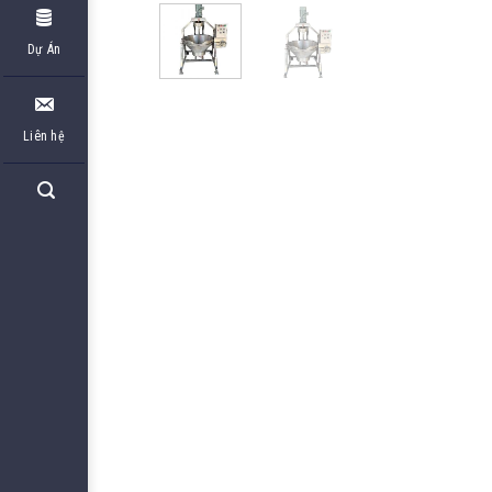
Dự Án
Liên hệ