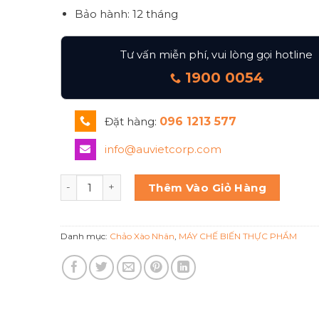
Bảo hành: 12 tháng
Tư vấn miễn phí, vui lòng gọi hotline
1900 0054
Đặt hàng:
096 1213 577
info@auvietcorp.com
Chào xào công nghiệp cao cấp số lượng
Thêm Vào Giỏ Hàng
Danh mục:
Chảo Xào Nhân
,
MÁY CHẾ BIẾN THỰC PHẨM