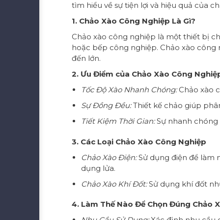
tìm hiểu về sự tiện lợi và hiệu quả của
1. Chảo Xào Công Nghiệp Là Gì?
Chảo xào công nghiệp là một thiết bị 
hoặc bếp công nghiệp. Chảo xào công n
đến lớn.
2. Ưu Điểm của Chảo Xào Công Nghiệ
Tốc Độ Xào Nhanh Chóng:
Chảo xào c
Sự Đồng Đều:
Thiết kế chảo giúp phâ
Tiết Kiệm Thời Gian:
Sự nhanh chóng v
3. Các Loại Chảo Xào Công Nghiệp
Chảo Xào Điện:
Sử dụng điện để làm n
dụng lửa.
Chảo Xào Khí Đốt:
Sử dụng khí đốt như
4. Làm Thế Nào Để Chọn Đúng Chảo 
Nhu Cầu Sử Dụng:
Xác định nhu cầu c