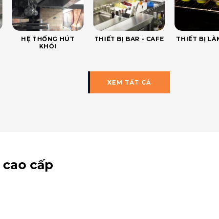
HỆ THỐNG HÚT
THIẾT BỊ BAR - CAFE
THIẾT BỊ L
KHÓI
XEM TẤT CẢ
 cao cấp