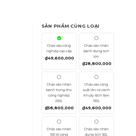
SẢN PHẨM CÙNG LOẠI
Chào xào công
Chảo xào nhân
nghiệp cao cấp
bánh dung tích
lớn
₫
49,600,000
₫
28,800,000
Chảo xào nhân
Chảo xào công
bánh trung thu
suất lớn có cánh
công nghiệp
khuấy lệch tâm
200L
150L
₫
58,800,000
₫
49,600,000
Chảo xào nhân
Chào xào nhân
100 lít công
dung tích 50L