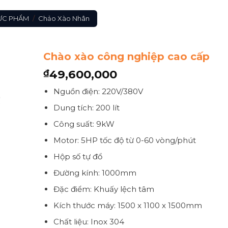
HỰC PHẨM
/
Chảo Xào Nhân
Chào xào công nghiệp cao cấp
49,600,000
₫
Nguồn điện: 220V/380V
Dung tích: 200 lít
Công suất: 9kW
Motor: 5HP tốc độ từ 0-60 vòng/phút
Hộp số tự đổ
Đường kính: 1000mm
Đặc điểm: Khuấy lệch tâm
Kích thước máy: 1500 x 1100 x 1500mm
Chất liệu: Inox 304