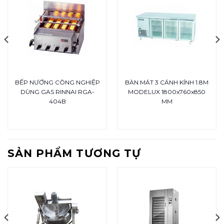
BẾP NƯỚNG CÔNG NGHIỆP
BÀN MÁT 3 CÁNH KÍNH 1.8M
DÙNG GAS RINNAI RGA-
MODELUX 1800x760x850
404B
MM
SẢN PHẨM TƯƠNG TỰ