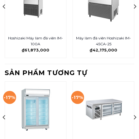
Hoshizaki Máy làm đá viên IM-
Máy làm đá viên Hoshizaki IM-
100A
45CA-25
₫
61,873,000
₫
42,175,000
SẢN PHẨM TƯƠNG TỰ
-17%
-17%