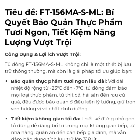
Tiêu đề:
FT-156MA-S-ML: Bí
Quyết Bảo Quản Thực Phẩm
Tươi Ngon, Tiết Kiệm Năng
Lượng Vượt Trội
Công Dụng & Lợi Ích Vượt Trội:
Tủ đông FT-156MA-S-ML không chỉ là một thiết bị lưu
trữ thông thường, mà còn là giải pháp tối ưu giúp bạn:
Bảo quản thực phẩm tươi ngon lâu dài:
Với dải
nhiệt độ rộng từ -23ºC đến -7ºC, tủ đông đảm bảo
mọi loại thực phẩm, từ thịt cá, hải sản đến rau củ
quả, đều được bảo quản ở điều kiện lý tưởng, giữ trọn
vẹn hương vị và chất dinh dưỡng.
Tiết kiệm không gian tối đa:
Thiết kế đứng nhỏ gọn,
tủ đông dễ dàng bố trí trong mọi không gian bếp, từ
nhà hàng, quán ăn đến căn bếp gia đình, mà vẫn
đảm bảo dung tích lưu trữ lớn 318 lít.