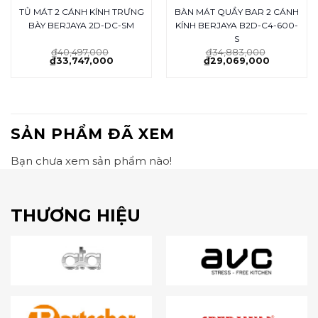
TỦ MÁT 2 CÁNH KÍNH TRƯNG
BÀN MÁT QUẦY BAR 2 CÁNH
BÀY BERJAYA 2D-DC-SM
KÍNH BERJAYA B2D-C4-600-
S
₫
40,497,000
₫
34,883,000
₫
33,747,000
₫
29,069,000
SẢN PHẨM ĐÃ XEM
Bạn chưa xem sản phẩm nào!
THƯƠNG HIỆU