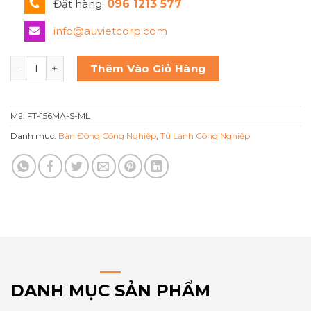
Đặt hàng:
096 1213 577
info@auvietcorp.com
Hoshizaki Bàn đông 2 cánh FT-156MA-S-ML số lượng
Thêm Vào Giỏ Hàng
Mã:
FT-156MA-S-ML
Danh mục:
Bàn Đông Công Nghiệp
,
Tủ Lạnh Công Nghiệp
DANH MỤC SẢN PHẨM