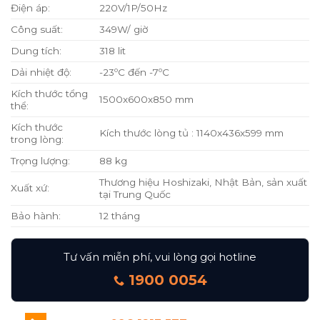
Điện áp:
220V/1P/50Hz
Công suất:
349W/ giờ
Dung tích:
318 lit
Dải nhiệt độ:
-23ºC đến -7ºC
Kích thước tổng
1500x600x850 mm
thể:
Kích thước
Kích thước lòng tủ : 1140x436x599 mm
trong lòng:
Trọng lượng:
88 kg
Thương hiệu Hoshizaki, Nhật Bản, sản xuất
Xuất xứ:
tại Trung Quốc
Bảo hành:
12 tháng
Tư vấn miễn phí, vui lòng gọi hotline
1900 0054