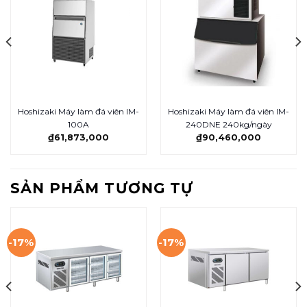
Hoshizaki Máy làm đá viên IM-
Hoshizaki Máy làm đá viên IM-
100A
240DNE 240kg/ngày
₫
61,873,000
₫
90,460,000
SẢN PHẨM TƯƠNG TỰ
-17%
-17%