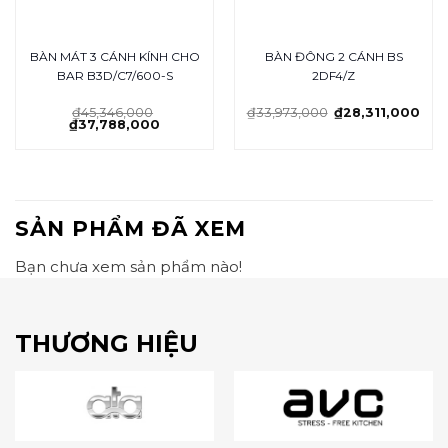
BÀN MÁT 3 CÁNH KÍNH CHO
BÀN ĐÔNG 2 CÁNH BS
BAR B3D/C7/600-S
2DF4/Z
₫
45,346,000
₫
33,973,000
₫
28,311,000
₫
37,788,000
SẢN PHẨM ĐÃ XEM
Bạn chưa xem sản phẩm nào!
THƯƠNG HIỆU