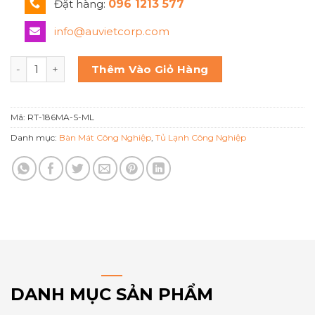
Đặt hàng:
096 1213 577
info@auvietcorp.com
Hoshizaki Bàn mát 3 cánh inox RT-186MA-S-ML số lượng
Thêm Vào Giỏ Hàng
Mã:
RT-186MA-S-ML
Danh mục:
Bàn Mát Công Nghiệp
,
Tủ Lạnh Công Nghiệp
DANH MỤC SẢN PHẨM