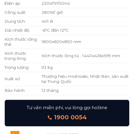
Điện áp:
220V/1P/50Hz
Công suất:
280W/ giờ
Dung tích:
401 lit
Dải nhiệt độ:
-6ºC đến 12ºC
Kích thước tổng
1800x600x850 mm
thể:
Kích thước
Kích thước lòng tủ : 1440x436x599 mm
trong lòng:
Trọng lượng:
93 kg
Thương hiệu Hoshizaki, Nhật Bản, sản xuất
Xuất xứ:
tại Trung Quốc
Bảo hành:
12 tháng
Tư vấn miễn phí, vui lòng gọi hotline
1900 0054