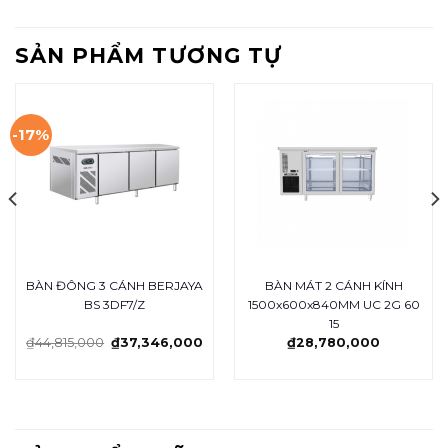
SẢN PHẨM TƯƠNG TỰ
-17%
BÀN ĐÔNG 3 CÁNH BERJAYA
BÀN MÁT 2 CÁNH KÍNH
BS 3DF7/Z
1500x600x840MM UC 2G 60
15
₫
44,815,000
₫
37,346,000
₫
28,780,000