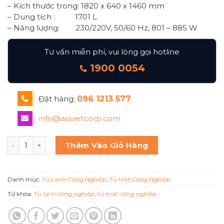
– Kích thước trong: 1820 x 640 x 1460 mm
– Dung tích : 1701 L
– Năng lượng: 230/220V, 50/60 Hz, 801 – 885 W
Tư vấn miễn phí, vui lòng gọi hotline
1900 0054
Đặt hàng:
096 1213 577
info@auvietcorp.com
TỦ MÁT 6 CÁNH BS 6DUC/Z BERJAYA số lượng
Thêm Vào Giỏ Hàng
Danh mục:
Tủ Lạnh Công Nghiệp
,
Tủ Mát Công Nghiệp
Từ khóa:
Tủ lạnh công nghiệp
,
tủ mát công nghiệp