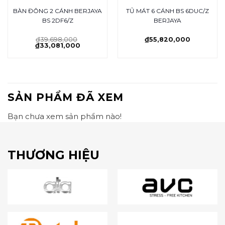
BÀN ĐÔNG 2 CÁNH BERJAYA
TỦ MÁT 6 CÁNH BS 6DUC/Z
BS 2DF6/Z
BERJAYA
₫
39,698,000
₫
55,820,000
₫
33,081,000
SẢN PHẨM ĐÃ XEM
Bạn chưa xem sản phẩm nào!
THƯƠNG HIỆU