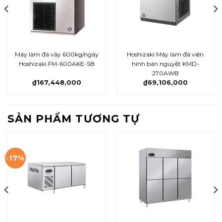
Máy làm đá vảy 600kg/ngày
Hoshizaki Máy làm đá viên
Hoshizaki FM-600AKE-SB
hình bán nguyệt KMD-
270AWB
₫
167,448,000
₫
69,106,000
SẢN PHẨM TƯƠNG TỰ
-17%