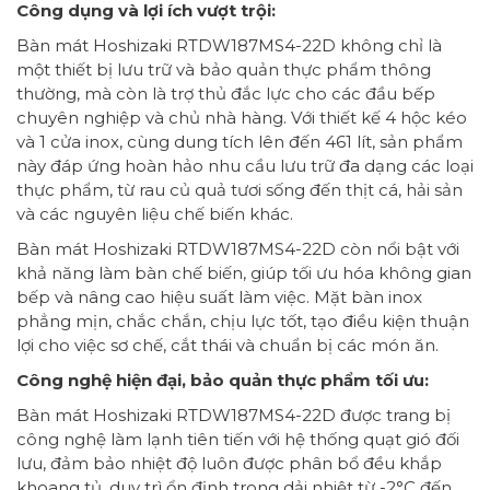
Công dụng và lợi ích vượt trội:
Bàn mát Hoshizaki RTDW187MS4-22D không chỉ là
một thiết bị lưu trữ và bảo quản thực phẩm thông
thường, mà còn là trợ thủ đắc lực cho các đầu bếp
chuyên nghiệp và chủ nhà hàng. Với thiết kế 4 hộc kéo
và 1 cửa inox, cùng dung tích lên đến 461 lít, sản phẩm
này đáp ứng hoàn hảo nhu cầu lưu trữ đa dạng các loại
thực phẩm, từ rau củ quả tươi sống đến thịt cá, hải sản
và các nguyên liệu chế biến khác.
Bàn mát Hoshizaki RTDW187MS4-22D còn nổi bật với
khả năng làm bàn chế biến, giúp tối ưu hóa không gian
bếp và nâng cao hiệu suất làm việc. Mặt bàn inox
phẳng mịn, chắc chắn, chịu lực tốt, tạo điều kiện thuận
lợi cho việc sơ chế, cắt thái và chuẩn bị các món ăn.
Công nghệ hiện đại, bảo quản thực phẩm tối ưu:
Bàn mát Hoshizaki RTDW187MS4-22D được trang bị
công nghệ làm lạnh tiên tiến với hệ thống quạt gió đối
lưu, đảm bảo nhiệt độ luôn được phân bổ đều khắp
khoang tủ, duy trì ổn định trong dải nhiệt từ -2°C đến