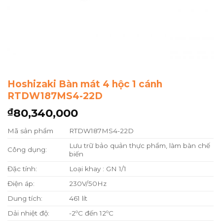
Hoshizaki Bàn mát 4 hộc 1 cánh
RTDW187MS4-22D
80,340,000
₫
Mã sản phẩm
RTDW187MS4-22D
Lưu trữ bảo quản thực phẩm, làm bàn chế
Công dụng:
biến
Đặc tính:
Loại khay : GN 1/1
Điện áp:
230V/50Hz
Dung tích:
461 lít
Dải nhiệt độ:
-2ºC đến 12ºC