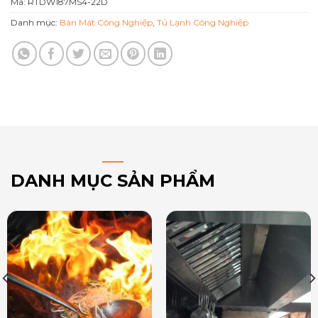
Mã:
RTDW187MS4-22D
Danh mục:
Bàn Mát Công Nghiệp
,
Tủ Lạnh Công Nghiệp
DANH MỤC SẢN PHẨM