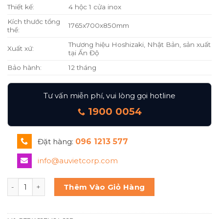
Thiết kế:
4 hộc 1 cửa inox
Kích thước tổng
1765x700x850mm
thể:
Thương hiệu Hoshizaki, Nhật Bản, sản xuất
Xuất xứ:
tại Ấn Độ
Bảo hành:
12 tháng
Tư vấn miễn phí, vui lòng gọi hotline
1900 0054
Đặt hàng:
096 1213 577
info@auvietcorp.com
Hoshizaki Bàn mát 4 hộc 1 cánh RTDW187MS4-22D số lượ
Thêm Vào Giỏ Hàng