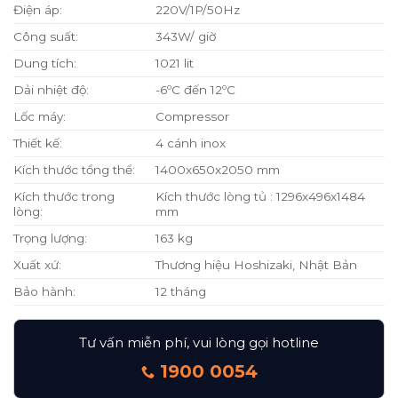
Điện áp:
220V/1P/50Hz
Công suất:
343W/ giờ
Dung tích:
1021 lit
Dải nhiệt độ:
-6ºC đến 12ºC
Lốc máy:
Compressor
Thiết kế:
4 cánh inox
Kích thước tổng thể:
1400x650x2050 mm
Kích thước trong
Kích thước lòng tủ : 1296x496x1484
lòng:
mm
Trọng lượng:
163 kg
Xuất xứ:
Thương hiệu Hoshizaki, Nhật Bản
Bảo hành:
12 tháng
Tư vấn miễn phí, vui lòng gọi hotline
1900 0054