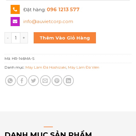
Đặt hàng:
096 1213 577
info@auvietcorp.com
Hoshizaki Tủ mát đứng 4 cánh HR-146MA-S số lượng
Thêm Vào Giỏ Hàng
Mã:
HR-146MA-S
Danh mục:
Máy Làm Đá Hoshizaki
,
Máy Làm Đá Viên
DANH MỤC SẢN PHẨM