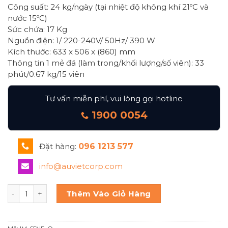
Công suất: 24 kg/ngày (tại nhiệt độ không khí 21ºC và
nước 15ºC)
Sức chứa: 17 Kg
Nguồn điện: 1/ 220-240V/ 50Hz/ 390 W
Kích thước: 633 x 506 x (860) mm
Thông tin 1 mẻ đá (làm trong/khối lượng/số viên): 33
phút/0.67 kg/15 viên
Tư vấn miễn phí, vui lòng gọi hotline
1900 0054
Đặt hàng:
096 1213 577
info@auvietcorp.com
MÁY ĐÁ VIÊN KHỐI TRÒN HOSHIZAKI IM-65NE-Q số lượng
Thêm Vào Giỏ Hàng