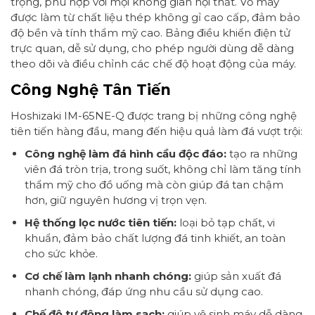
trọng, phù hợp với mọi không gian nội thất. Vỏ máy
được làm từ chất liệu thép không gỉ cao cấp, đảm bảo
độ bền và tính thẩm mỹ cao. Bảng điều khiển điện tử
trực quan, dễ sử dụng, cho phép người dùng dễ dàng
theo dõi và điều chỉnh các chế độ hoạt động của máy.
Công Nghệ Tân Tiến
Hoshizaki IM-65NE-Q được trang bị những công nghệ
tiên tiến hàng đầu, mang đến hiệu quả làm đá vượt trội:
Công nghệ làm đá hình cầu độc đáo:
tạo ra những
viên đá tròn trịa, trong suốt, không chỉ làm tăng tính
thẩm mỹ cho đồ uống mà còn giúp đá tan chậm
hơn, giữ nguyên hương vị trọn vẹn.
Hệ thống lọc nước tiên tiến:
loại bỏ tạp chất, vi
khuẩn, đảm bảo chất lượng đá tinh khiết, an toàn
cho sức khỏe.
Cơ chế làm lạnh nhanh chóng:
giúp sản xuất đá
nhanh chóng, đáp ứng nhu cầu sử dụng cao.
Chế độ tự động làm sạch:
giúp vệ sinh máy dễ dàng,