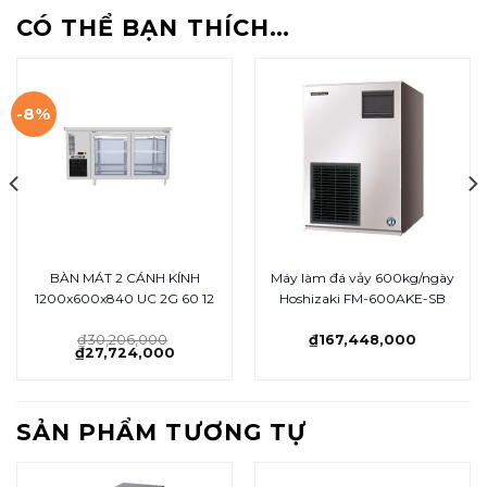
CÓ THỂ BẠN THÍCH…
-8%
BÀN MÁT 2 CÁNH KÍNH
Máy làm đá vảy 600kg/ngày
1200x600x840 UC 2G 60 12
Hoshizaki FM-600AKE-SB
₫
30,206,000
₫
167,448,000
₫
27,724,000
SẢN PHẨM TƯƠNG TỰ