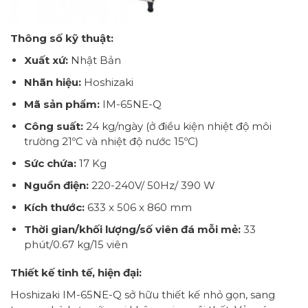
Thông số kỹ thuật:
Xuất xứ:
Nhật Bản
Nhãn hiệu:
Hoshizaki
Mã sản phẩm:
IM-65NE-Q
Công suất:
24 kg/ngày (ở điều kiện nhiệt độ môi
trường 21ºC và nhiệt độ nước 15ºC)
Sức chứa:
17 Kg
Nguồn điện:
220-240V/ 50Hz/ 390 W
Kích thước:
633 x 506 x 860 mm
Thời gian/khối lượng/số viên đá mỗi mẻ:
33
phút/0.67 kg/15 viên
Thiết kế tinh tế, hiện đại:
Hoshizaki IM-65NE-Q sở hữu thiết kế nhỏ gọn, sang