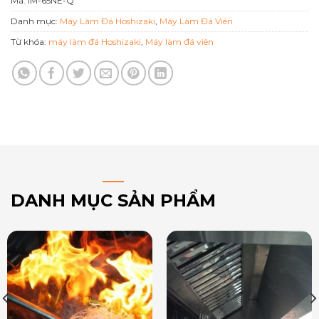
Mã:
IM-65NE-Q
Danh mục:
Máy Làm Đá Hoshizaki
,
Máy Làm Đá Viên
Từ khóa:
máy làm đá Hoshizaki
,
Máy làm đá viên
DANH MỤC SẢN PHẨM