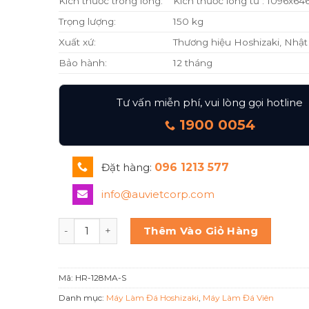
Kích thước trong lòng:
Kích thước lòng tủ : 1096x6
Trọng lượng:
150 kg
Xuất xứ:
Thương hiệu Hoshizaki, Nhậ
Bảo hành:
12 tháng
Tư vấn miễn phí, vui lòng gọi hotline
1900 0054
Đặt hàng:
096 1213 577
info@auvietcorp.com
Hoshizaki Tủ mát đứng 4 cánh inox HR-128MA-S 
Thêm Vào Giỏ Hàng
Mã:
HR-128MA-S
Danh mục:
Máy Làm Đá Hoshizaki
,
Máy Làm Đá Viên