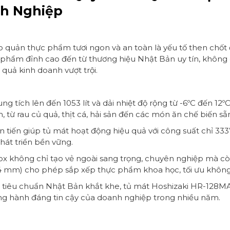
h Nghiệp
ảo quản thực phẩm tươi ngon và an toàn là yếu tố then chốt
phẩm đỉnh cao đến từ thương hiệu Nhật Bản uy tín, không 
quả kinh doanh vượt trội.
ung tích lên đến 1053 lít và dải nhiệt độ rộng từ -6ºC đến 
từ rau củ quả, thịt cá, hải sản đến các món ăn chế biến sẵ
 tiến giúp tủ mát hoạt động hiệu quả với công suất chỉ 333
hát triển bền vững.
ox không chỉ tạo vẻ ngoài sang trọng, chuyên nghiệp mà cò
84 mm) cho phép sắp xếp thực phẩm khoa học, tối ưu không 
 tiêu chuẩn Nhật Bản khắt khe, tủ mát Hoshizaki HR-128MA-
đồng hành đáng tin cậy của doanh nghiệp trong nhiều năm.