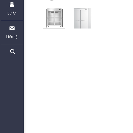
Dự Án
Liên hệ