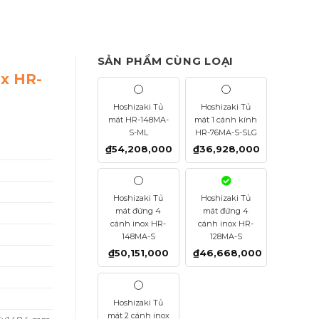
SẢN PHẨM CÙNG LOẠI
ox HR-
Hoshizaki Tủ
Hoshizaki Tủ
mát HR-148MA-
mát 1 cánh kính
S-ML
HR-76MA-S-SLG
₫
54,208,000
₫
36,928,000
Hoshizaki Tủ
Hoshizaki Tủ
mát đứng 4
mát đứng 4
cánh inox HR-
cánh inox HR-
148MA-S
128MA-S
₫
50,151,000
₫
46,668,000
Hoshizaki Tủ
mát 2 cánh inox