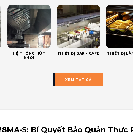
HỆ THỐNG HÚT
THIẾT BỊ BAR - CAFE
THIẾT BỊ L
KHÓI
XEM TẤT CẢ
28MA-S: Bí Quyết Bảo Quản Thực 