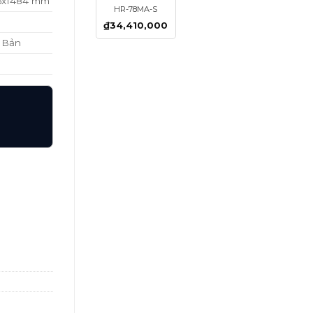
46x1484 mm
HR-78MA-S
₫
34,410,000
t Bản
số lượng