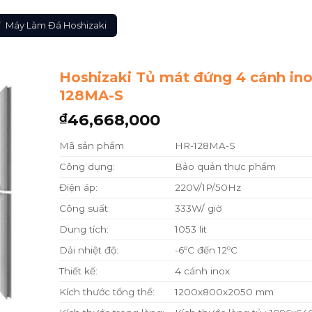
/
Máy Làm Đá Hoshizaki
Hoshizaki Tủ mát đứng 4 cánh in
128MA-S
46,668,000
₫
Mã sản phẩm
HR-128MA-S
Công dụng:
Bảo quản thực phẩm
Điện áp:
220V/1P/50Hz
Công suất:
333W/ giờ
Dung tích:
1053 lit
Dải nhiệt độ:
-6ºC đến 12ºC
Thiết kế:
4 cánh inox
Kích thước tổng thể:
1200x800x2050 mm