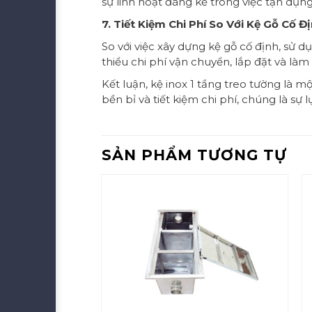
sự linh hoạt đáng kể trong việc tận dụ
7. Tiết Kiệm Chi Phí So Với Kệ Gỗ Cố Đ
So với việc xây dựng kệ gỗ cố định, sử d
thiểu chi phí vận chuyển, lắp đặt và làm
Kết luận, kệ inox 1 tầng treo tường là m
bền bỉ và tiết kiệm chi phí, chúng là s
SẢN PHẨM TƯƠNG TỰ