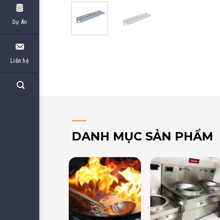
Dự Án
Liên hệ
DANH MỤC SẢN PHẨM