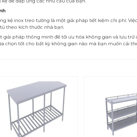
ng kệ để đáp ứng các nhu cầu của bạn.
ịnh
ụng kệ inox treo tường là một giải pháp tiết kiệm chi phí. V
 tủ theo kích thước nhà bạn.
ột giải pháp thông minh để tối ưu hóa không gian và lưu trữ đ
ự lựa chọn tốt cho bất kỳ không gian nào mà bạn muốn cải t