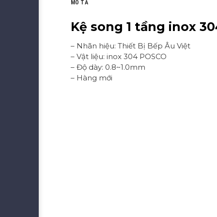
MÔ TẢ
Kệ song 1 tầng inox 30
– Nhãn hiệu: Thiết Bị Bếp Âu Việt
– Vật liệu: inox 304 POSCO
– Độ dày: 0.8~1.0mm
– Hàng mới