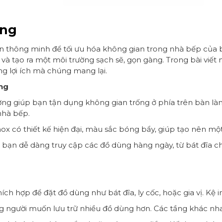
ờng
họn thông minh để tối ưu hóa không gian trong nhà bếp của 
 và tạo ra một môi trường sạch sẽ, gọn gàng. Trong bài viết 
ng lợi ích mà chúng mang lại.
ờng
ường giúp bạn tận dụng không gian trống ở phía trên bàn là
nhà bếp.
nox có thiết kế hiện đại, màu sắc bóng bẩy, giúp tạo nên 
 bạn dễ dàng truy cập các đồ dùng hàng ngày, từ bát đĩa ch
ch hợp để đặt đồ dùng như bát đĩa, ly cốc, hoặc gia vị. Kệ in
 người muốn lưu trữ nhiều đồ dùng hơn. Các tầng khác nha