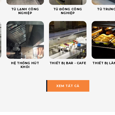
TỦ LẠNH CÔNG
TỦ ĐÔNG CÔNG
TỦ TRƯNG
NGHIỆP
NGHIỆP
HỆ THỐNG HÚT
THIẾT BỊ BAR - CAFE
THIẾT BỊ L
KHÓI
XEM TẤT CẢ