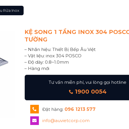
u Rửa Inox
KỆ SONG 1 TẦNG INOX 304 POSC
TƯỜNG
– Nhãn hiệu: Thiết Bị Bếp Âu Việt
– Vật liệu: inox 304 POSCO
– Độ dày: 0.8~1.0mm
– Hàng mới
Tư vấn miễn phí, vui lòng gọi hotline
1900 0054
Đặt hàng:
096 1213 577
info@auvietcorp.com