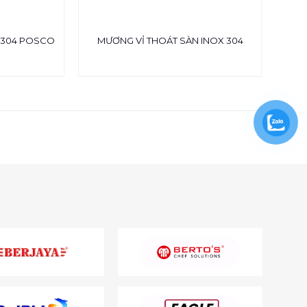
KỆ
 304 POSCO
MƯƠNG VỈ THOÁT SÀN INOX 304