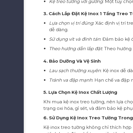
Kệ treo tường với gương
: Một tùy chọ
3. Cách Lắp Đặt Kệ Inox 1 Tầng Treo 
Lựa chọn vị trí đúng
: Xác định vị trí
dễ dàng.
Sử dụng vít và đinh tán
: Đảm bảo kệ đ
Theo hướng dẫn lắp đặt
: Theo hướng 
4. Bảo Dưỡng Và Vệ Sinh
Lau sạch thường xuyên
: Kệ inox dễ 
Tránh va đập mạnh
: Hạn chế va đập 
5. Lựa Chọn Kệ Inox Chất Lượng
Khi mua kệ inox treo tường, nên lựa chọ
trạng oxi hóa, gỉ sét, và đảm bảo kệ phục
6. Sử Dụng Kệ Inox Treo Tường Tron
Kệ inox treo tường không chỉ thích hợp