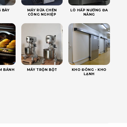
 BÀY
MÁY RỬA CHÉN
LÒ HẤP NƯỚNG ĐA
CÔNG NGHIỆP
NĂNG
ÀM BÁNH
MÁY TRỘN BỘT
KHO ĐÔNG - KHO
LẠNH