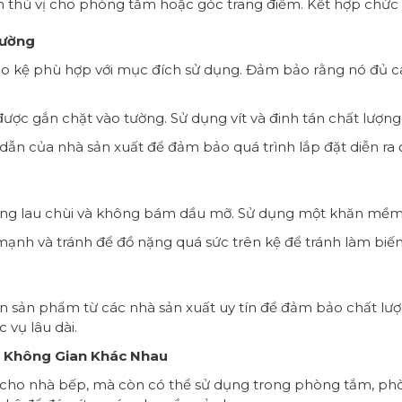
n thú vị cho phòng tắm hoặc góc trang điểm. Kết hợp chức n
Tường
 treo kệ phù hợp với mục đích sử dụng. Đảm bảo rằng nó đủ c
ược gắn chặt vào tường. Sử dụng vít và đinh tán chất lượng
dẫn của nhà sản xuất để đảm bảo quá trình lắp đặt diễn ra
dàng lau chùi và không bám dầu mỡ. Sử dụng một khăn mềm
mạnh và tránh để đồ nặng quá sức trên kệ để tránh làm biến
n sản phẩm từ các nhà sản xuất uy tín để đảm bảo chất lượn
 vụ lâu dài.
g Không Gian Khác Nhau
 cho nhà bếp, mà còn có thể sử dụng trong phòng tắm, phò