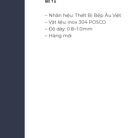
MÔ TẢ
– Nhãn hiệu: Thiết Bị Bếp Âu Việt
– Vật liệu: inox 304 POSCO
– Độ dày: 0.8~1.0mm
– Hàng mới