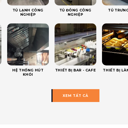
TỦ LẠNH CÔNG
TỦ ĐÔNG CÔNG
TỦ TRƯNG
NGHIỆP
NGHIỆP
HỆ THỐNG HÚT
THIẾT BỊ BAR - CAFE
THIẾT BỊ L
KHÓI
XEM TẤT CẢ