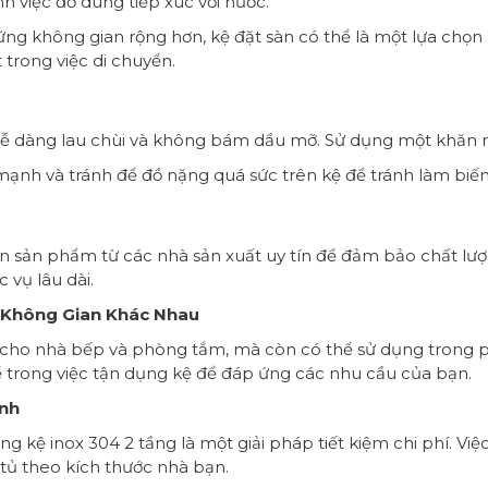
nh việc đồ dùng tiếp xúc với nước.
hững không gian rộng hơn, kệ đặt sàn có thể là một lựa chọn
 trong việc di chuyển.
 dễ dàng lau chùi và không bám dầu mỡ. Sử dụng một khăn
mạnh và tránh để đồ nặng quá sức trên kệ để tránh làm biến
n sản phẩm từ các nhà sản xuất uy tín để đảm bảo chất lượn
 vụ lâu dài.
g Không Gian Khác Nhau
p cho nhà bếp và phòng tắm, mà còn có thể sử dụng trong
 kể trong việc tận dụng kệ để đáp ứng các nhu cầu của bạn.
ịnh
ụng kệ inox 304 2 tầng là một giải pháp tiết kiệm chi phí. V
 tủ theo kích thước nhà bạn.