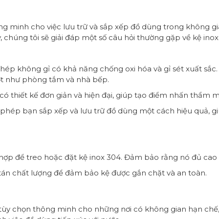
ông minh cho việc lưu trữ và sắp xếp đồ dùng trong không g
y, chúng tôi sẽ giải đáp một số câu hỏi thường gặp về kệ ino
i thép không gỉ có khả năng chống oxi hóa và gỉ sét xuất sắc
ớt như phòng tắm và nhà bếp.
 có thiết kế đơn giản và hiện đại, giúp tạo điểm nhấn thẩm 
 phép bạn sắp xếp và lưu trữ đồ dùng một cách hiệu quả, gi
hù hợp để treo hoặc đặt kệ inox 304. Đảm bảo rằng nó đủ cao
h tán chất lượng để đảm bảo kệ được gắn chặt và an toàn.
à tùy chọn thông minh cho những nơi có không gian hạn ch