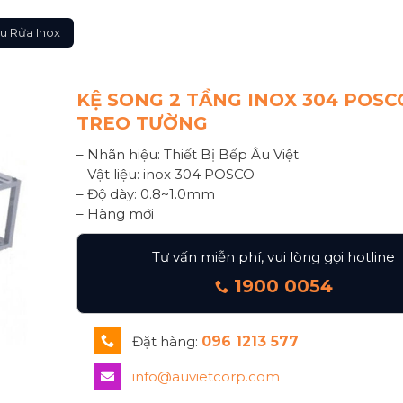
u Rửa Inox
KỆ SONG 2 TẦNG INOX 304 POSC
TREO TƯỜNG
– Nhãn hiệu: Thiết Bị Bếp Âu Việt
– Vật liệu: inox 304 POSCO
– Độ dày: 0.8~1.0mm
– Hàng mới
Tư vấn miễn phí, vui lòng gọi hotline
1900 0054
Đặt hàng:
096 1213 577
info@auvietcorp.com