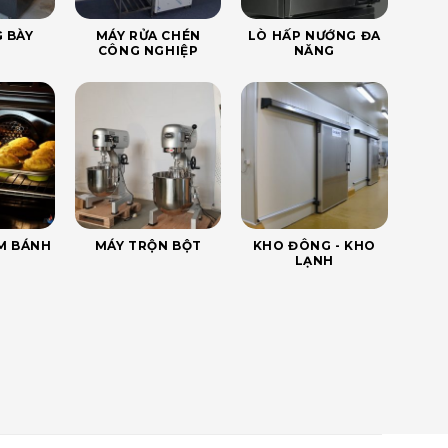
 BÀY
MÁY RỬA CHÉN
LÒ HẤP NƯỚNG ĐA
CÔNG NGHIỆP
NĂNG
ÀM BÁNH
MÁY TRỘN BỘT
KHO ĐÔNG - KHO
LẠNH