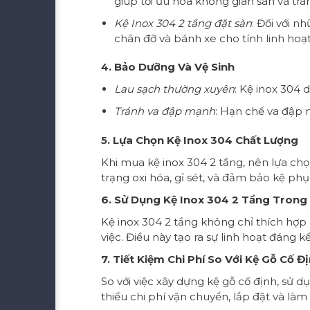
giúp tối ưu hóa không gian sàn và trá
Kệ Inox 304 2 tầng đặt sàn
: Đối với n
chân đỡ và bánh xe cho tính linh hoạt
4. Bảo Dưỡng Và Vệ Sinh
Lau sạch thường xuyên
: Kệ inox 304
Tránh va đập mạnh
: Hạn chế va đập 
5. Lựa Chọn Kệ Inox 304 Chất Lượng
Khi mua kệ inox 304 2 tầng, nên lựa chọ
trạng oxi hóa, gỉ sét, và đảm bảo kệ phục
6. Sử Dụng Kệ Inox 304 2 Tầng Tron
Kệ inox 304 2 tầng không chỉ thích hợ
việc. Điều này tạo ra sự linh hoạt đáng
7. Tiết Kiệm Chi Phí So Với Kệ Gỗ Cố Đ
So với việc xây dựng kệ gỗ cố định, sử d
thiểu chi phí vận chuyển, lắp đặt và làm