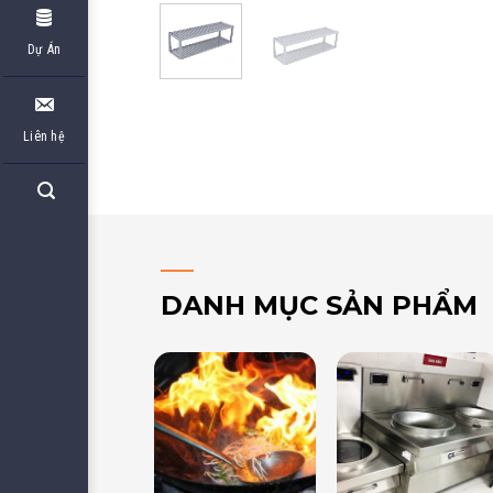
Dự Án
Liên hệ
DANH MỤC SẢN PHẨM