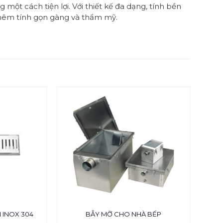
một cách tiện lợi. Với thiết kế đa dạng, tính bền
 thêm tính gọn gàng và thẩm mỹ.
H
 INOX 304
BẪY MỠ CHO NHÀ BẾP