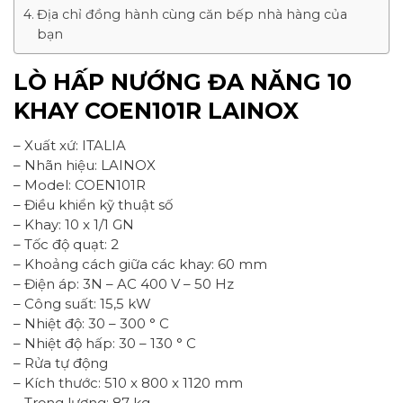
Địa chỉ đồng hành cùng căn bếp nhà hàng của
bạn
LÒ HẤP NƯỚNG ĐA NĂNG 10
KHAY COEN101R LAINOX
– Xuất xứ: ITALIA
– Nhãn hiệu: LAINOX
– Model: COEN101R
– Điều khiển kỹ thuật số
– Khay: 10 x 1/1 GN
– Tốc độ quạt: 2
– Khoảng cách giữa các khay: 60 mm
– Điện áp: 3N – AC 400 V – 50 Hz
– Công suất: 15,5 kW
– Nhiệt độ: 30 – 300 ° C
– Nhiệt độ hấp: 30 – 130 ° C
– Rửa tự động
– Kích thước: 510 x 800 x 1120 mm
– Trọng lượng: 87 kg