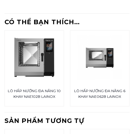
CÓ THỂ BẠN THÍCH…
LÒ HẤP NƯỚNG ĐA NĂNG 10
LÒ HẤP NƯỚNG ĐA NĂNG 6
KHAY NAE102B LAINOX
KHAY NAE062B LAINOX
SẢN PHẨM TƯƠNG TỰ