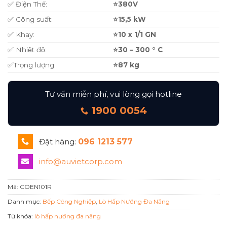
✅ Điện Thế:
⭐380V
✅ Công suất:
⭐15,5 kW
✅ Khay:
⭐10 x 1/1 GN
✅ Nhiệt độ:
⭐30 – 300 ° C
✅Trọng lượng:
⭐87 kg
Tư vấn miễn phí, vui lòng gọi hotline
1900 0054
Đặt hàng:
096 1213 577
info@auvietcorp.com
Mã:
COEN101R
Danh mục:
Bếp Công Nghiệp
,
Lò Hấp Nướng Đa Năng
Từ khóa:
lò hấp nướng đa năng