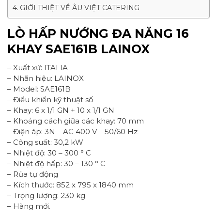
GIỚI THIỆT VỀ ÂU VIỆT CATERING
LÒ HẤP NƯỚNG ĐA NĂNG 16
KHAY SAE161B LAINOX
– Xuất xứ: ITALIA
– Nhãn hiệu: LAINOX
– Model: SAE161B
– Điều khiển kỹ thuật số
– Khay: 6 x 1/1 GN + 10 x 1/1 GN
– Khoảng cách giữa các khay: 70 mm
– Điện áp: 3N – AC 400 V – 50/60 Hz
– Công suất: 30,2 kW
– Nhiệt độ: 30 – 300 ° C
– Nhiệt độ hấp: 30 – 130 ° C
– Rửa tự động
– Kích thước: 852 x 795 x 1840 mm
– Trọng lượng: 230 kg
– Hàng mới.