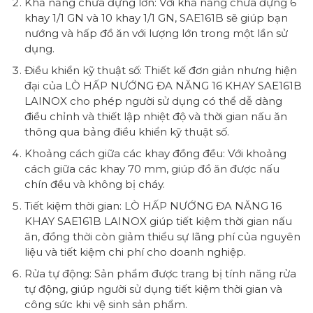
Khả năng chứa đựng lớn: Với khả năng chứa đựng 6
khay 1/1 GN và 10 khay 1/1 GN, SAE161B sẽ giúp bạn
nướng và hấp đồ ăn với lượng lớn trong một lần sử
dụng.
Điều khiển kỹ thuật số: Thiết kế đơn giản nhưng hiện
đại của LÒ HẤP NƯỚNG ĐA NĂNG 16 KHAY SAE161B
LAINOX cho phép người sử dụng có thể dễ dàng
điều chỉnh và thiết lập nhiệt độ và thời gian nấu ăn
thông qua bảng điều khiển kỹ thuật số.
Khoảng cách giữa các khay đồng đều: Với khoảng
cách giữa các khay 70 mm, giúp đồ ăn được nấu
chín đều và không bị cháy.
Tiết kiệm thời gian: LÒ HẤP NƯỚNG ĐA NĂNG 16
KHAY SAE161B LAINOX giúp tiết kiệm thời gian nấu
ăn, đồng thời còn giảm thiểu sự lãng phí của nguyên
liệu và tiết kiệm chi phí cho doanh nghiệp.
Rửa tự động: Sản phẩm được trang bị tính năng rửa
tự động, giúp người sử dụng tiết kiệm thời gian và
công sức khi vệ sinh sản phẩm.