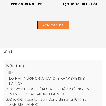
BẾP CÔNG NGHIỆP
HỆ THỐNG HÚT KHÓI
XEM TẤT CẢ
MÔ TẢ
Nội dung
LÒ HẤP NƯỚNG ĐA NĂNG 16 KHAY SAE161B
LAINOX
ƯU VÀ NHƯỢC ĐIỂM CỦA LÒ HẤP NƯỚNG ĐA
NĂNG 16 KHAY SAE161B LAINOX
Đặc điểm của lò hấp nướng đa năng 16 khay
SAE161B LAINOX