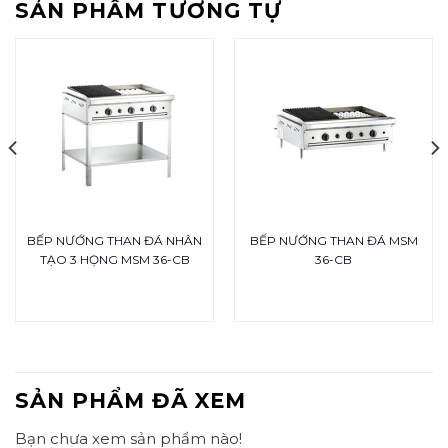
SẢN PHẨM TƯƠNG TỰ
BẾP NƯỚNG THAN ĐÁ NHÂN
BẾP NƯỚNG THAN ĐÁ MSM
TẠO 3 HỌNG MSM 36-CB
36-CB
SẢN PHẨM ĐÃ XEM
Bạn chưa xem sản phẩm nào!