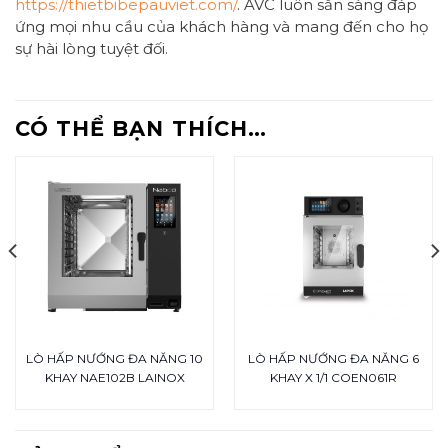
https://thietbibepauviet.com/
. AVC luôn sẵn sàng đáp
ứng mọi nhu cầu của khách hàng và mang đến cho họ
sự hài lòng tuyệt đối.
CÓ THỂ BẠN THÍCH…
LÒ HẤP NƯỚNG ĐA NĂNG 10
LÒ HẤP NƯỚNG ĐA NĂNG 6
KHAY NAE102B LAINOX
KHAY X 1/1 COEN061R