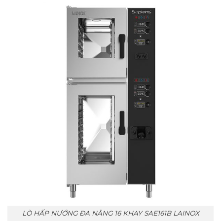
LÒ HẤP NƯỚNG ĐA NĂNG 16 KHAY SAE161B LAINOX