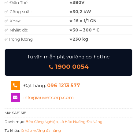
✅ Điện Thế:
⭐380V
✅ Công suất:
⭐30,2 kW
✅ Khay:
⭐ 16 x 1/1 GN
✅ Nhiệt độ:
⭐30 – 300 ° C
✅Trọng lượng:
⭐230 kg
Tư vấn miễn phí, vui lòng gọi hotline
1900 0054
Đặt hàng:
096 1213 577
info@auvietcorp.com
Mã:
SAE161B
Danh mục:
Bếp Công Nghiệp
,
Lò Hấp Nướng Đa Năng
Từ khóa:
lò hấp nướng đa năng