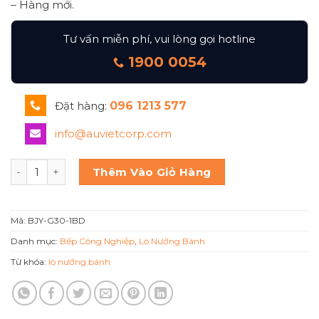
– Hàng mới.
Tư vấn miễn phí, vui lòng gọi hotline
1900 0054
Đặt hàng:
096 1213 577
info@auvietcorp.com
LÒ NƯỚNG GAS 1 TẦNG BERJAYA BJY-G30-1BD số lượng
Thêm Vào Giỏ Hàng
Mã:
BJY-G30-1BD
Danh mục:
Bếp Công Nghiệp
,
Lò Nướng Bánh
Từ khóa:
lò nướng bánh