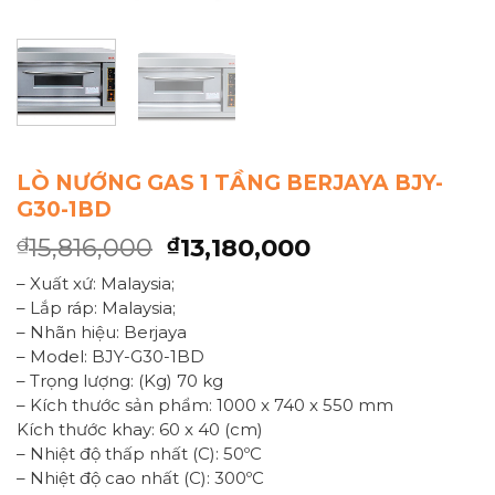
LÒ NƯỚNG GAS 1 TẦNG BERJAYA BJY-
G30-1BD
15,816,000
13,180,000
₫
₫
– Xuất xứ: Malaysia;
– Lắp ráp: Malaysia;
– Nhãn hiệu: Berjaya
– Model: BJY-G30-1BD
– Trọng lượng: (Kg) 70 kg
– Kích thước sản phẩm: 1000 x 740 x 550 mm
Kích thước khay: 60 x 40 (cm)
– Nhiệt độ thấp nhất (C): 50ºC
– Nhiệt độ cao nhất (C): 300ºC