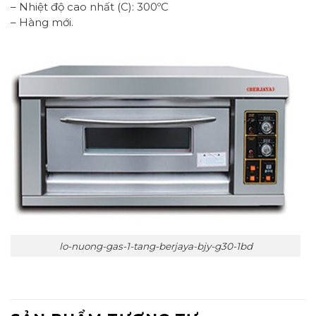
– Nhiệt độ cao nhất (C): 300ºC
– Hàng mới.
lo-nuong-gas-1-tang-berjaya-bjy-g30-1bd