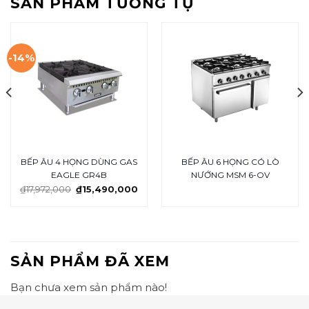
SẢN PHẨM TƯƠNG TỰ
-14%
BẾP ÂU 4 HỌNG DÙNG GAS
BẾP ÂU 6 HỌNG CÓ LÒ
EAGLE GR4B
NƯỚNG MSM 6-OV
₫
17,972,000
₫
15,490,000
SẢN PHẨM ĐÃ XEM
Bạn chưa xem sản phẩm nào!