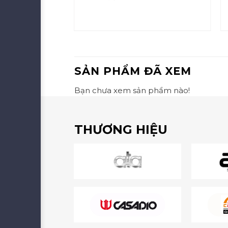
GRB2B
8,000
SẢN PHẨM ĐÃ XEM
Bạn chưa xem sản phẩm nào!
THƯƠNG HIỆU