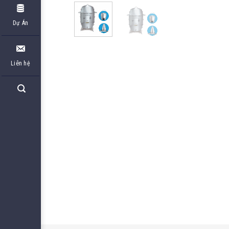
Dự Án
Liên hệ