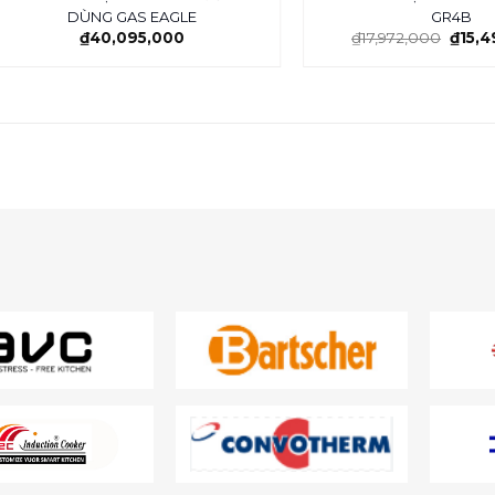
DÙNG GAS EAGLE
GR4B
₫
40,095,000
₫
17,972,000
₫
15,