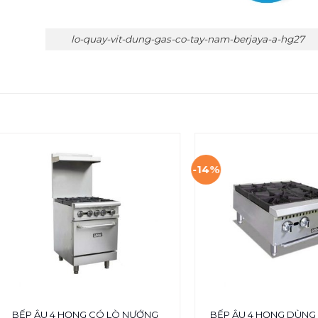
lo-quay-vit-dung-gas-co-tay-nam-berjaya-a-hg27
-14%
BẾP ÂU 4 HỌNG CÓ LÒ NƯỚNG
BẾP ÂU 4 HỌNG DÙNG