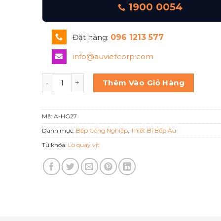
1900 0054
Đặt hàng:
096 1213 577
info@auvietcorp.com
LÒ QUAY VỊT DÙNG GAS CÓ TAY NẮM BERJAYA A-
Thêm Vào Giỏ Hàng
Mã:
A-HG27
Danh mục:
Bếp Công Nghiệp
,
Thiết Bị Bếp Âu
Từ khóa:
Lò quay vịt