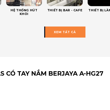
HỆ THỐNG HÚT
THIẾT BỊ BAR - CAFE
THIẾT BỊ L
KHÓI
XEM TẤT CẢ
S CÓ TAY NẮM BERJAYA A-HG27