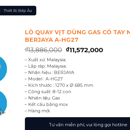
/
Thiết Bị Bếp Âu
LÒ QUAY VỊT DÙNG GAS CÓ TAY
BERJAYA A-HG27
13,886,000
11,572,000
₫
₫
– Xuất xứ: Malaysia;
– Lắp ráp: Malaysia;
– Nhãn hiệu : BERJAYA
– Model : A-HG27
– Kích thước : 1270 x Ø 685 mm
– Công suất: 8-12 con
– Nhiên liệu: Gas
– Kết cấu bằng inox
– Hàng mới.
Tư vấn miễn phí, vui lòng gọi hotline