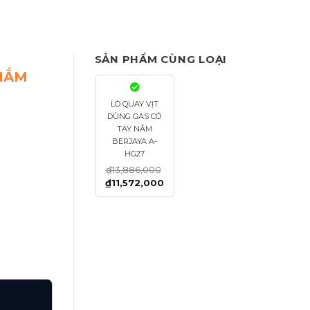
SẢN PHẨM CÙNG LOẠI
 NẮM
LÒ QUAY VỊT
DÙNG GAS CÓ
TAY NẮM
BERJAYA A-
HG27
₫
13,886,000
₫
11,572,000