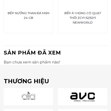
BẾP NƯỚNG THAN ĐÁ MSM
BẾP Á 1 HỌNG CÓ QUẠT
24-CB
THỔI ZCY1-52/52Y1
NEWWORLD
SẢN PHẨM ĐÃ XEM
Bạn chưa xem sản phẩm nào!
THƯƠNG HIỆU