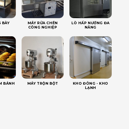
 BÀY
MÁY RỬA CHÉN
LÒ HẤP NƯỚNG ĐA
CÔNG NGHIỆP
NĂNG
ÀM BÁNH
MÁY TRỘN BỘT
KHO ĐÔNG - KHO
LẠNH