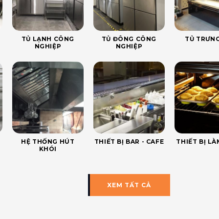
TỦ LẠNH CÔNG
TỦ ĐÔNG CÔNG
TỦ TRƯNG
NGHIỆP
NGHIỆP
HỆ THỐNG HÚT
THIẾT BỊ BAR - CAFE
THIẾT BỊ L
KHÓI
XEM TẤT CẢ