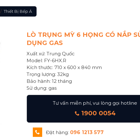
/
Thiết Bị Bếp Á
LÒ TRỤNG MỲ 6 HỌNG CÓ NẮP S
DỤNG GAS
Xuất xứ: Trung Quốc
Model: FY-6HX.R
Kích thước: 710 x 600 x 840 mm
Trọng lượng: 32kg
Bảo hành: 12 tháng
Sử dụng: gas
Tư vấn miễn phí, vui lòng gọi hotline
1900 0054
Đặt hàng:
096 1213 577