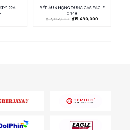
ATY1-22A
BẾP ÂU 4 HỌNG DÙNG GAS EAGLE
BẾP
D
GR4B
₫
17,972,000
₫
15,490,000