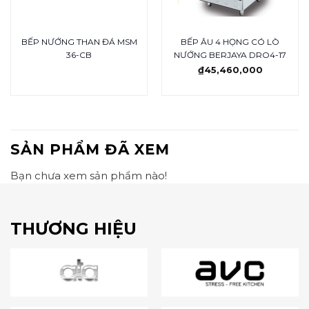
BẾP NƯỚNG THAN ĐÁ MSM
BẾP ÂU 4 HỌNG CÓ LÒ
36-CB
NƯỚNG BERJAYA DRO4-17
₫
45,460,000
SẢN PHẨM ĐÃ XEM
Bạn chưa xem sản phẩm nào!
THƯƠNG HIỆU