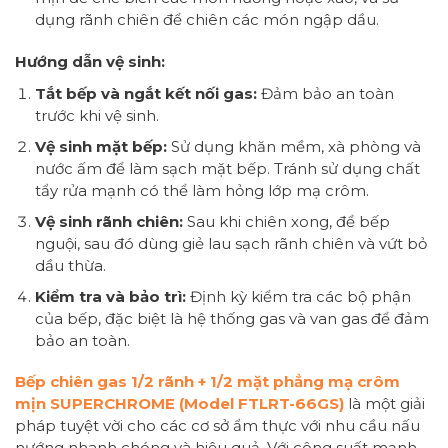
dụng rãnh chiên để chiên các món ngập dầu.
Hướng dẫn vệ sinh:
Tắt bếp và ngắt kết nối gas:
Đảm bảo an toàn
trước khi vệ sinh.
Vệ sinh mặt bếp:
Sử dụng khăn mềm, xà phòng và
nước ấm để làm sạch mặt bếp. Tránh sử dụng chất
tẩy rửa mạnh có thể làm hỏng lớp mạ crôm.
Vệ sinh rãnh chiên:
Sau khi chiên xong, để bếp
nguội, sau đó dùng giẻ lau sạch rãnh chiên và vứt bỏ
dầu thừa.
Kiểm tra và bảo trì:
Định kỳ kiểm tra các bộ phận
của bếp, đặc biệt là hệ thống gas và van gas để đảm
bảo an toàn.
Bếp chiên gas 1/2 rãnh + 1/2 mặt phẳng mạ crôm
mịn SUPERCHROME (Model FTLRT-66GS)
là một giải
pháp tuyệt vời cho các cơ sở ẩm thực với nhu cầu nấu
nướng nhanh chóng và hiệu quả. Với công suất mạnh