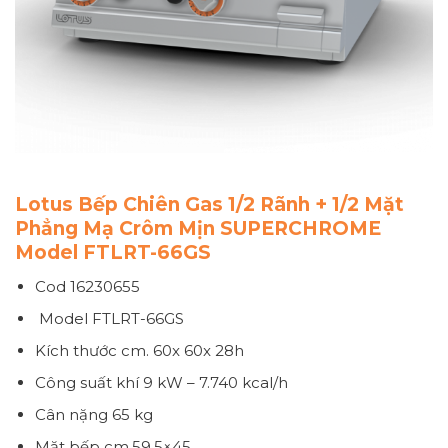
Lotus Bếp Chiên Gas 1/2 Rãnh + 1/2 Mặt
Phẳng Mạ Crôm Mịn SUPERCHROME
Model FTLRT-66GS
Cod 16230655
Model
FTLRT-66GS
Kích thước
cm. 60x 60x 28h
Công suất khí
9 kW – 7.740 kcal/h
Cân nặng
65 kg
Mặt bếp cm.59,5×45