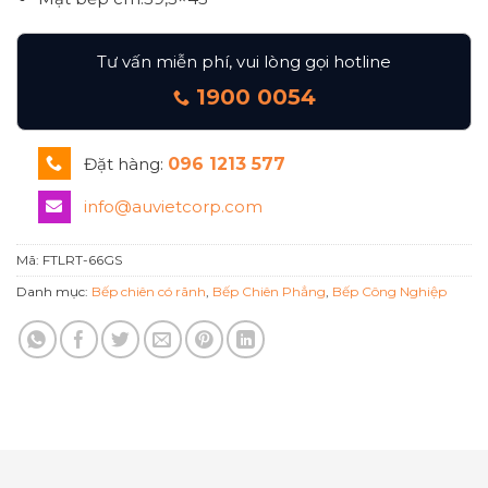
Tư vấn miễn phí, vui lòng gọi hotline
1900 0054
Đặt hàng:
096 1213 577
info@auvietcorp.com
Mã:
FTLRT-66GS
Danh mục:
Bếp chiên có rãnh
,
Bếp Chiên Phẳng
,
Bếp Công Nghiệp