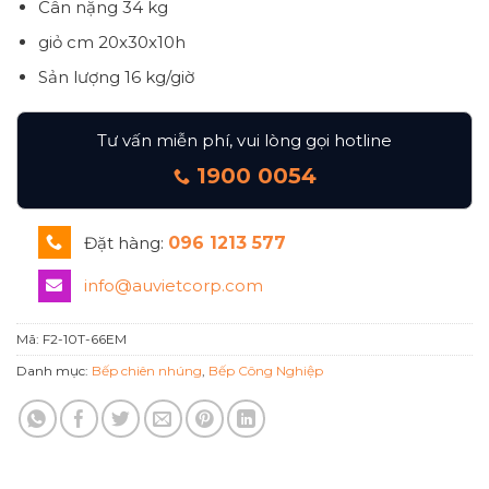
Cân nặng
34 kg
giỏ cm 20x30x10h
Sản lượng 16 kg/giờ
Tư vấn miễn phí, vui lòng gọi hotline
1900 0054
Đặt hàng:
096 1213 577
info@auvietcorp.com
Mã:
F2-10T-66EM
Danh mục:
Bếp chiên nhúng
,
Bếp Công Nghiệp