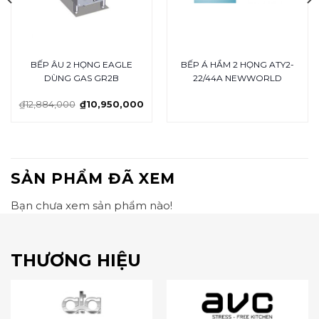
BẾP ÂU 2 HỌNG EAGLE
BẾP Á HẦM 2 HỌNG ATY2-
DÙNG GAS GR2B
22/44A NEWWORLD
₫
12,884,000
₫
10,950,000
SẢN PHẨM ĐÃ XEM
Bạn chưa xem sản phẩm nào!
THƯƠNG HIỆU