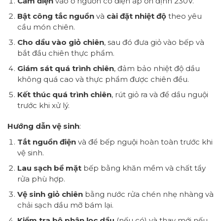
Cắm điện
vào ổ nguồn có điện áp ổn định 230V.
Bật công tắc nguồn
và
cài đặt nhiệt độ
theo yêu
cầu món chiên.
Cho dầu vào giỏ chiên
, sau đó đưa giỏ vào bếp và
bắt đầu chiên thực phẩm.
Giám sát quá trình chiên
, đảm bảo nhiệt độ dầu
không quá cao và thực phẩm được chiên đều.
Kết thúc quá trình chiên
, rút giỏ ra và để dầu nguội
trước khi xử lý.
Hướng dẫn vệ sinh
:
Tắt nguồn điện
và để bếp nguội hoàn toàn trước khi
vệ sinh.
Lau sạch bề mặt
bếp bằng khăn mềm và chất tẩy
rửa phù hợp.
Vệ sinh giỏ chiên
bằng nước rửa chén nhẹ nhàng và
chải sạch dầu mỡ bám lại.
Kiểm tra bộ phận lọc dầu
(nếu có) và thay mới nếu