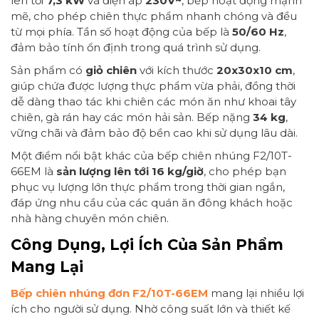
lên tới
7,3 kW
và điện áp
230V~
, bếp hoạt động mạnh
mẽ, cho phép chiên thực phẩm nhanh chóng và đều
từ mọi phía. Tần số hoạt động của bếp là
50/60 Hz
,
đảm bảo tính ổn định trong quá trình sử dụng.
Sản phẩm có
giỏ chiên
với kích thước
20x30x10 cm
,
giúp chứa được lượng thực phẩm vừa phải, đồng thời
dễ dàng thao tác khi chiên các món ăn như khoai tây
chiên, gà rán hay các món hải sản. Bếp nặng
34 kg
,
vững chãi và đảm bảo độ bền cao khi sử dụng lâu dài.
Một điểm nổi bật khác của bếp chiên nhúng F2/10T-
66EM là
sản lượng lên tới 16 kg/giờ
, cho phép bạn
phục vụ lượng lớn thực phẩm trong thời gian ngắn,
đáp ứng nhu cầu của các quán ăn đông khách hoặc
nhà hàng chuyên món chiên.
Công Dụng, Lợi Ích Của Sản Phẩm
Mang Lại
Bếp chiên nhúng đơn F2/10T-66EM
mang lại nhiều lợi
ích cho người sử dụng. Nhờ công suất lớn và thiết kế