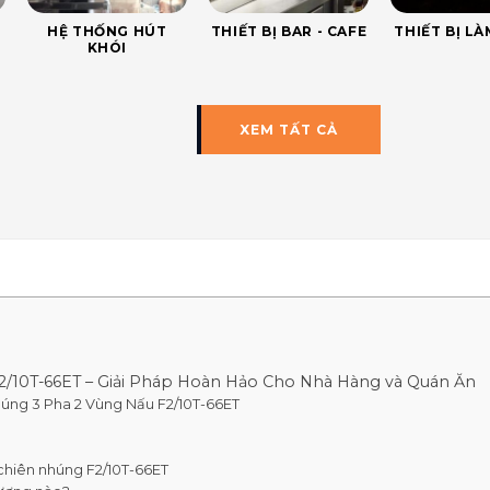
HỆ THỐNG HÚT
THIẾT BỊ BAR - CAFE
THIẾT BỊ L
KHÓI
XEM TẤT CẢ
2/10T-66ET – Giải Pháp Hoàn Hảo Cho Nhà Hàng và Quán Ăn
húng 3 Pha 2 Vùng Nấu F2/10T-66ET
chiên nhúng F2/10T-66ET