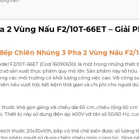
tượng nào?
a 2 Vùng Nấu F2/10T-66ET – Giải
 Bếp Chiên Nhúng 3 Pha 2 Vùng Nấu F2/
l F2/10T-66ET (Cod 16090630) là một trong những thiết b
cơ sở sản xuất thực phẩm quy mô lớn. Sản phẩm này sở hữu n
ong các môi trường có khối lượng công việc cao. Với công s
n nấu vượt trội, tiết kiệm thời gian và chi phí cho người dù
 thước khá gọn gàng với chiều dài 60 cm, chiều rộng 60 cm 
Thiết bị này sử dụng điện áp 400V với tần số 50/60 Hz, cun
 kích thước 20x30x10h, bếp có thể chế biến được số lượng th
cho phép người sử dụng chiên nhiều món cùng lúc, tăng năng