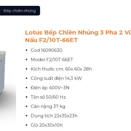
/
Bếp chiên nhúng
Lotus Bếp Chiên Nhúng 3 Pha 2 V
Nấu F2/10T-66ET
Cod 16090630
Model
F2/10T-66ET
Kích thước
cm. 60x 60x 28h
Công suất điện
14,3 kW
Điện áp
400V~3N
Tần số
50/60 Hz
Cân nặng
37 kg
Dung tích 22x35x23h
GIỏ 20x30x10h