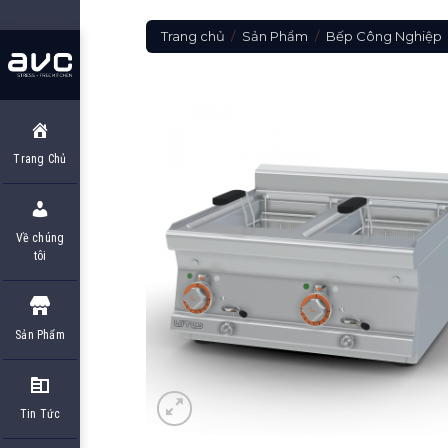
Skip
to
Trang chủ
/
Sản Phẩm
/
Bếp Công Nghiệp
content
Trang Chủ
Về chúng
tôi
Sản Phẩm
Tin Tức