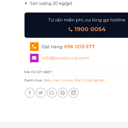
Sản lượng 20 kg/giờ
Tư vấn miễn phí, vui lòng gọi hotline
1900 0054
Đặt hàng:
096 1213 577
info@auvietcorp.com
Mã:
F2-10T-66ET
Danh mục:
Bếp chiên nhúng
,
Bếp Công Nghiệp