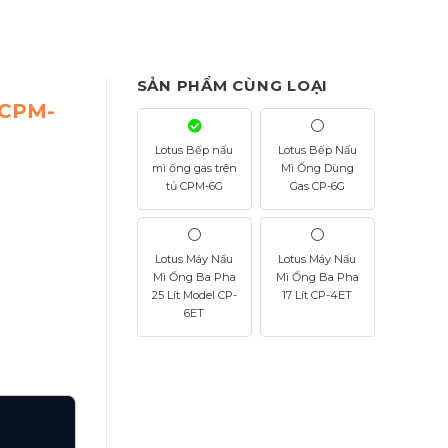
SẢN PHẨM CÙNG LOẠI
 CPM-
Lotus Bếp nấu
Lotus Bếp Nấu
mì ống gas trên
Mì Ống Dùng
tủ CPM-6G
Gas CP-6G
Lotus Máy Nấu
Lotus Máy Nấu
Mì Ống Ba Pha
Mì Ống Ba Pha
25 Lít Model CP-
17 Lít CP-4ET
6ET