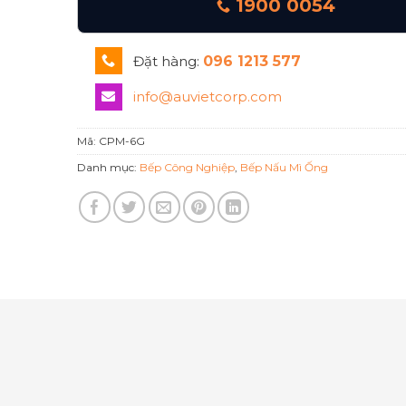
1900 0054
Đặt hàng:
096 1213 577
info@auvietcorp.com
Mã:
CPM-6G
Danh mục:
Bếp Công Nghiệp
,
Bếp Nấu Mì Ống