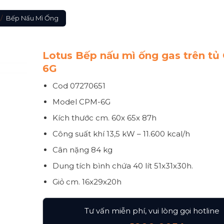
/
Bếp Nấu Mì Ống
Lotus Bếp nấu mì ống gas trên tủ
6G
Cod 07270651
Model
CPM-6G
Kích thước
cm. 60x 65x 87h
Công suất khí
13,5 kW – 11.600 kcal/h
Cân nặng
84 kg
Dung tích bình chứa 40 lít 51x31x30h.
Giỏ cm. 16x29x20h
Tư vấn miễn phí, vui lòng gọi hotline