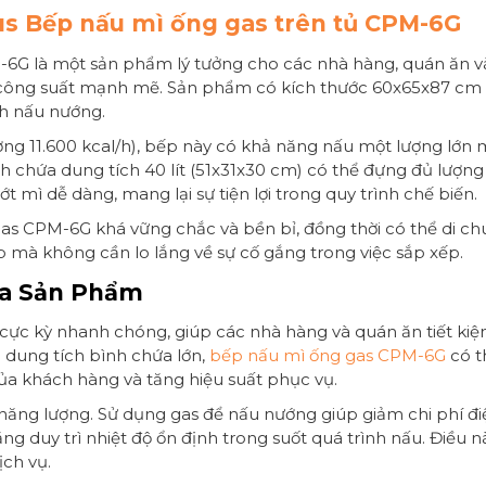
us Bếp nấu mì ống gas trên tủ CPM-6G
6G là một sản phẩm lý tưởng cho các nhà hàng, quán ăn v
ông suất mạnh mẽ. Sản phẩm có kích thước 60x65x87 cm (dà
nh nấu nướng.
ơng 11.600 kcal/h), bếp này có khả năng nấu một lượng lớn m
nh chứa dung tích 40 lít (51x31x30 cm) có thể đựng đủ lượng 
t mì dễ dàng, mang lại sự tiện lợi trong quy trình chế biến.
as CPM-6G khá vững chắc và bền bỉ, đồng thời có thể di chuy
p mà không cần lo lắng về sự cố gắng trong việc sắp xếp.
ủa Sản Phẩm
c kỳ nhanh chóng, giúp các nhà hàng và quán ăn tiết kiệm
 dung tích bình chứa lớn,
bếp nấu mì ống gas CPM-6G
có t
của khách hàng và tăng hiệu suất phục vụ.
phí năng lượng. Sử dụng gas để nấu nướng giúp giảm chi phí đ
duy trì nhiệt độ ổn định trong suốt quá trình nấu. Điều nà
ịch vụ.