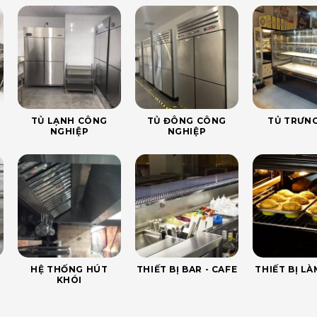
TỦ LẠNH CÔNG
TỦ ĐÔNG CÔNG
TỦ TRƯNG
NGHIỆP
NGHIỆP
HỆ THỐNG HÚT
THIẾT BỊ BAR - CAFE
THIẾT BỊ L
KHÓI