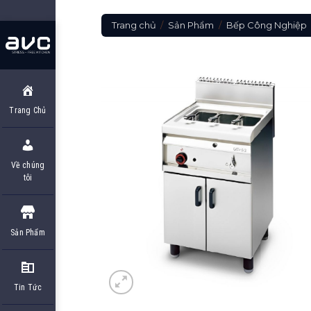
Skip
to
Trang chủ
/
Sản Phẩm
/
Bếp Công Nghiệp
content
Trang Chủ
Về chúng
tôi
Sản Phẩm
Tin Tức