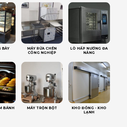
 BÀY
MÁY RỬA CHÉN
LÒ HẤP NƯỚNG ĐA
CÔNG NGHIỆP
NĂNG
ÀM BÁNH
MÁY TRỘN BỘT
KHO ĐÔNG - KHO
LẠNH