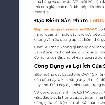
nhà hàng và quán ăn. Với thiết kế hiện 
mà còn giúp các nhà đầu bếp tiết kiệm 
mang lại.
Đặc Điểm Sản Phẩm
Lotus
Bếp nướng gas Lavastone CW-4G
có t
hàng, quán ăn hoặc các khu vực bếp cô
chóng và hiệu quả, giúp tiết kiệm thời g
Chất liệu thép không gỉ không chỉ mang 
Lavastone, một chất liệu giúp duy trì n
độ nóng của đá, cho phép người sử dụn
Công Dụng và Lợi Ích Của
Bếp nướng gas Lavastone CW-4G không ch
của bếp này là khả năng duy trì nhiệt 
hay khô. Điều này đặc biệt quan trọng đ
Với công suất mạnh mẽ 6,5 kW, bếp có 
việc, đặc biệt là trong các quán ăn, nh
cũng giúp tiết kiệm chi phí vận hành ch