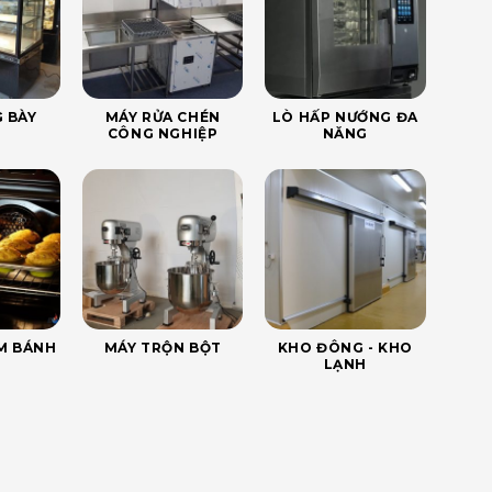
 BÀY
MÁY RỬA CHÉN
LÒ HẤP NƯỚNG ĐA
CÔNG NGHIỆP
NĂNG
ÀM BÁNH
MÁY TRỘN BỘT
KHO ĐÔNG - KHO
LẠNH