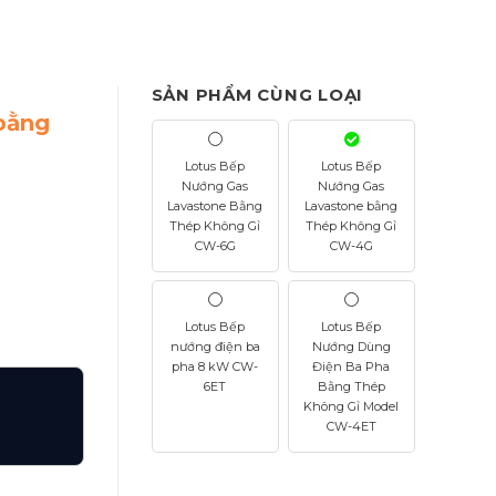
SẢN PHẨM CÙNG LOẠI
bằng
Lotus Bếp
Lotus Bếp
Nướng Gas
Nướng Gas
Lavastone Bằng
Lavastone bằng
Thép Không Gỉ
Thép Không Gỉ
CW-6G
CW-4G
Lotus Bếp
Lotus Bếp
nướng điện ba
Nướng Dùng
pha 8 kW CW-
Điện Ba Pha
6ET
Bằng Thép
Không Gỉ Model
CW-4ET