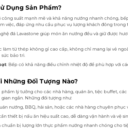
 Sử Dụng Sản Phẩm?
ới công suất mạnh mẽ và khả năng nướng nhanh chóng, bếp
àm việc, đáp ứng nhu cầu phục vụ lượng khách đông trong t
nghệ đá Lavastone giúp món ăn nướng đều và giữ được hươn
c làm từ thép không gỉ cao cấp, không chỉ mang lại vẻ ngo
 sức bảo trì.
oạt
: Bếp có khả năng điều chỉnh nhiệt độ để phù hợp với các
i Những Đối Tượng Nào?
hẩm lý tưởng cho các nhà hàng, quán ăn, tiệc buffet, các 
 gian ngắn. Những đối tượng như:
c quán nướng, BBQ, hải sản, hoặc các nhà hàng chuyên phục
ần thiết bị nấu ăn hiệu suất cao, dễ dàng vận hành và vệ sin
n chuẩn bị lượng lớn thực phẩm nướng nhanh chóng cho tiệc 