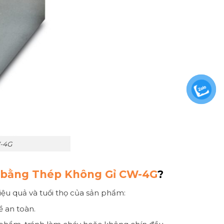
W-4G
 bằng Thép Không Gỉ CW-4G
?
ệu quả và tuổi thọ của sản phẩm:
ề an toàn.