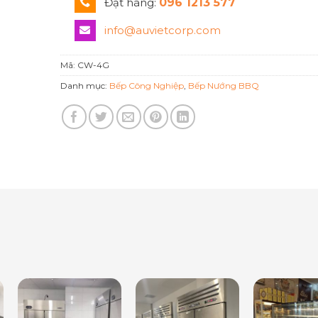
Đặt hàng:
096 1213 577
info@auvietcorp.com
Mã:
CW-4G
Danh mục:
Bếp Công Nghiệp
,
Bếp Nướng BBQ