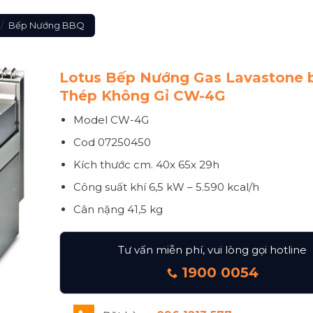
/
Bếp Nướng BBQ
Lotus Bếp Nướng Gas Lavastone 
Thép Không Gỉ CW-4G
Model CW-4G
Cod 07250450
Kích thước
cm. 40x 65x 29h
Công suất khí
6,5 kW – 5.590 kcal/h
Cân nặng
41,5 kg
Tư vấn miễn phí, vui lòng gọi hotline
1900 0054