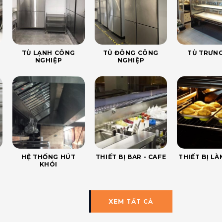
TỦ LẠNH CÔNG
TỦ ĐÔNG CÔNG
TỦ TRƯNG
NGHIỆP
NGHIỆP
HỆ THỐNG HÚT
THIẾT BỊ BAR - CAFE
THIẾT BỊ L
KHÓI
XEM TẤT CẢ