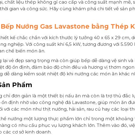
đại, chất liệu thép không gỉ cao cấp và công suất mạnh mẽ, 
thời gian và công sức. Hãy cùng khám phá chi tiết về sản p
 Bếp Nướng Gas Lavastone bằng Thép 
hiết kế chắc chắn với kích thước lý tưởng 40 x 65 x 29 cm,
ng nghiệp. Với công suất khí 6,5 kW, tương đương với 5.5
ian chế biến món ăn.
lại vẻ đẹp sang trọng mà còn giúp bếp dễ dàng vệ sinh và b
hiệt độ ổn định, đảm bảo độ chín đều và hương vị thơm ngon
g dễ dàng kiểm soát nhiệt độ khi nướng các món ăn khác n
 Sản Phẩm
ỉ đơn giản là một thiết bị nấu ăn mà còn là trợ thủ đắc 
độ ổn định nhờ vào công nghệ đá Lavastone, giúp món ăn đ
ối với các món như thịt nướng, hải sản, rau củ hay các loại
thể nướng một lượng thực phẩm lớn chỉ trong một khoảng th
à hàng có nhu cầu phục vụ lượng khách lớn. Thêm vào đó, v
o các cơ sở kinh doanh.