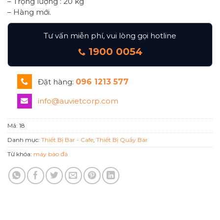
– Trọng lượng : 20 kg
– Hàng mới.
Tư vấn miễn phí, vui lòng gọi hotline
1900 0054
Đặt hàng:
096 1213 577
info@auvietcorp.com
Mã:
18
Danh mục:
Thiết Bị Bar - Cafe
,
Thiết Bị Quầy Bar
Từ khóa:
máy bào đá