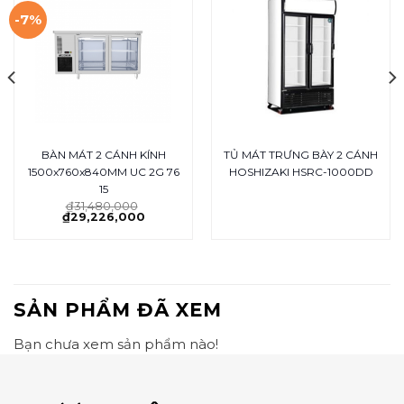
-7%
BÀN MÁT 2 CÁNH KÍNH
TỦ MÁT TRƯNG BÀY 2 CÁNH
1500x760x840MM UC 2G 76
HOSHIZAKI HSRC-1000DD
15
₫
31,480,000
₫
29,226,000
SẢN PHẨM ĐÃ XEM
Bạn chưa xem sản phẩm nào!