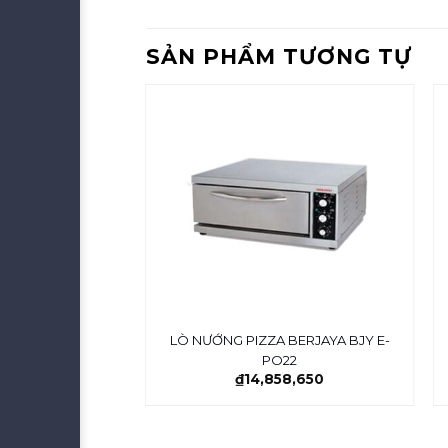
SẢN PHẨM TƯƠNG TỰ
ÍT BERJAYA BJY-
LÒ NƯỚNG PIZZA BERJAYA BJY E-
0N
PO22
₫
77,425,000
₫
14,858,650