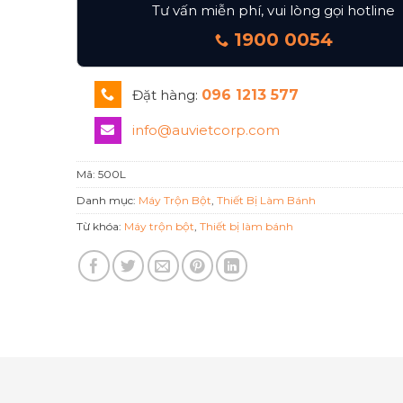
Tư vấn miễn phí, vui lòng gọi hotline
1900 0054
Đặt hàng:
096 1213 577
info@auvietcorp.com
Mã:
500L
Danh mục:
Máy Trộn Bột
,
Thiết Bị Làm Bánh
Từ khóa:
Máy trộn bột
,
Thiết bị làm bánh