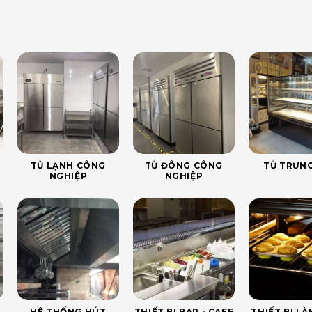
TỦ LẠNH CÔNG
TỦ ĐÔNG CÔNG
TỦ TRƯNG
NGHIỆP
NGHIỆP
HỆ THỐNG HÚT
THIẾT BỊ BAR - CAFE
THIẾT BỊ L