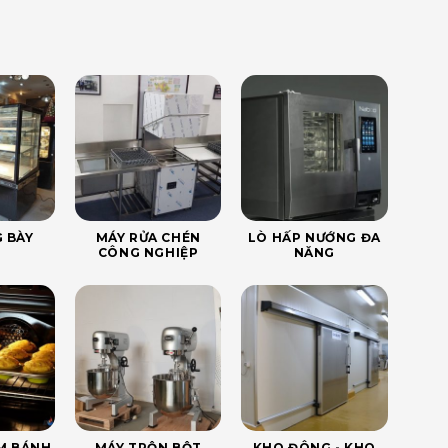
 BÀY
MÁY RỬA CHÉN
LÒ HẤP NƯỚNG ĐA
CÔNG NGHIỆP
NĂNG
ÀM BÁNH
MÁY TRỘN BỘT
KHO ĐÔNG - KHO