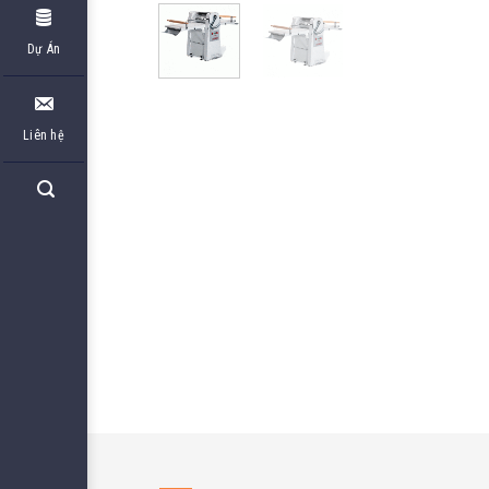
Dự Án
Liên hệ