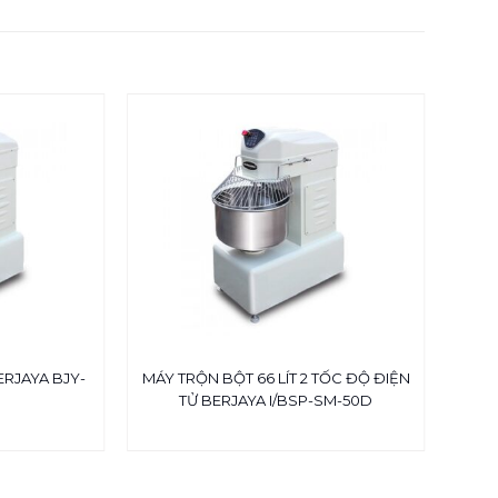
ERJAYA BJY-
MÁY TRỘN BỘT 66 LÍT 2 TỐC ĐỘ ĐIỆN
M
TỬ BERJAYA I/BSP-SM-50D
DÙ