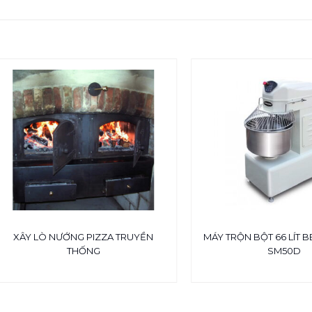
XÂY LÒ NƯỚNG PIZZA TRUYỀN
MÁY TRỘN BỘT 66 LÍT B
THỐNG
SM50D