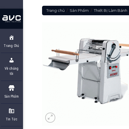
Skip
to
Trang chủ
/
Sản Phẩm
/
Thiết Bị Làm Bánh
content
Trang Chủ
Về chúng
tôi
Sản Phẩm
Tin Tức