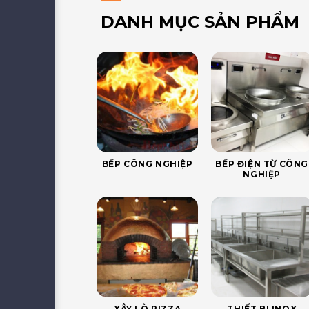
DANH MỤC SẢN PHẨM
BẾP CÔNG NGHIỆP
BẾP ĐIỆN TỪ CÔNG
NGHIỆP
XÂY LÒ PIZZA
THIẾT BỊ INOX