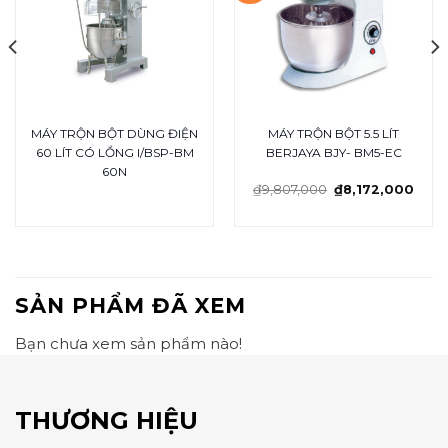
MÁY TRỘN BỘT DÙNG ĐIỆN
MÁY TRỘN BỘT 5.5 LÍT
60 LÍT CÓ LỒNG I/BSP-BM
BERJAYA BJY- BM5-EC
60N
₫
9,807,000
₫
8,172,000
SẢN PHẨM ĐÃ XEM
Bạn chưa xem sản phẩm nào!
THƯƠNG HIỆU