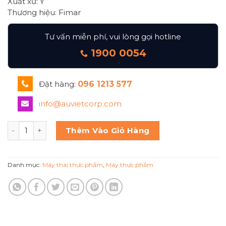
Xuất xứ: Ý
Thương hiệu: Fimar
Tư vấn miễn phí, vui lòng gọi hotline
1900 0054
Đặt hàng:
096 1213 577
info@auvietcorp.com
Máy Cắt Thịt Model ECO300 của thương hiệu Fimar số lượ
Thêm Vào Giỏ Hàng
Danh mục:
Máy thái thực phẩm
,
Máy thực phẩm