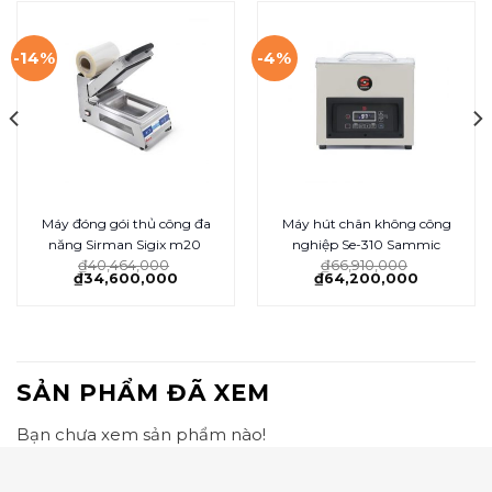
-14%
-4%
Máy đóng gói thủ công đa
Máy hút chân không công
năng Sirman Sigix m20
nghiệp Se-310 Sammic
₫
40,464,000
₫
66,910,000
₫
34,600,000
₫
64,200,000
SẢN PHẨM ĐÃ XEM
Bạn chưa xem sản phẩm nào!