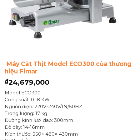
Máy Cắt Thịt Model ECO300 của thương
hiệu Fimar
24,679,000
₫
Model ECO300
Công suất: 0.18 KW
Nguồn điện: 220V-240V/1N/50HZ
Trọng lượng: 17 kg
Đường kính lưỡi dao: 300mm
Độ dày: 14-16mm
Kích thước: 550× 480× 430mm