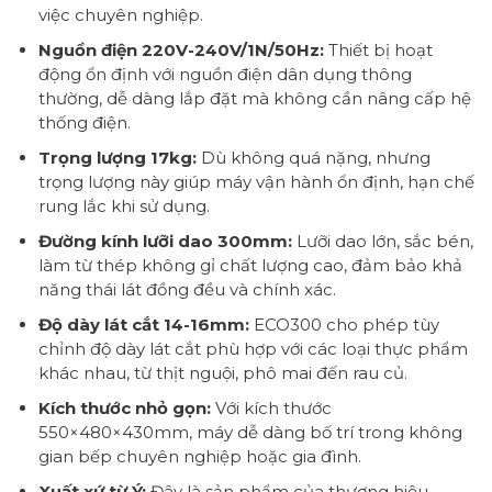
việc chuyên nghiệp.
Nguồn điện 220V-240V/1N/50Hz:
Thiết bị hoạt
động ổn định với nguồn điện dân dụng thông
thường, dễ dàng lắp đặt mà không cần nâng cấp hệ
thống điện.
Trọng lượng 17kg:
Dù không quá nặng, nhưng
trọng lượng này giúp máy vận hành ổn định, hạn chế
rung lắc khi sử dụng.
Đường kính lưỡi dao 300mm:
Lưỡi dao lớn, sắc bén,
làm từ thép không gỉ chất lượng cao, đảm bảo khả
năng thái lát đồng đều và chính xác.
Độ dày lát cắt 14-16mm:
ECO300 cho phép tùy
chỉnh độ dày lát cắt phù hợp với các loại thực phẩm
khác nhau, từ thịt nguội, phô mai đến rau củ.
Kích thước nhỏ gọn:
Với kích thước
550×480×430mm, máy dễ dàng bố trí trong không
gian bếp chuyên nghiệp hoặc gia đình.
Xuất xứ từ Ý:
Đây là sản phẩm của thương hiệu