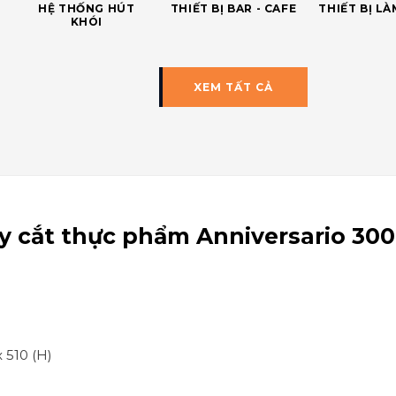
HỆ THỐNG HÚT
THIẾT BỊ BAR - CAFE
THIẾT BỊ L
KHÓI
XEM TẤT CẢ
y cắt thực phẩm Anniversario 30
 510 (H)