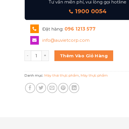
Tư vấn miễn phí, vui lòng gọi hotline
1900 0054
Đặt hàng:
096 1213 577
info@auvietcorp.com
Máy cắt thực phẩm Anniversario 300 Sirman số l
Thêm Vào Giỏ Hàng
Danh mục:
Máy thái thực phẩm
,
Máy thực phẩm