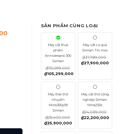
SẢN PHẨM CÙNG LOẠI
300
Máy cắt thực
Máy cắt củ quả
phẩm
Sirman Tm inox
Anniversario 300
₫
37,789,000
Sirman
₫
27,900,000
₫
115,099,000
₫
105,299,000
Máy thái thịt
Máy cắt thịt công
nhuyễn
nghiệp Sirman
Mirra300y09
Mirra250c
Sirman
₫
24,039,000
₫
29,400,000
₫
22,200,000
₫
25,900,000