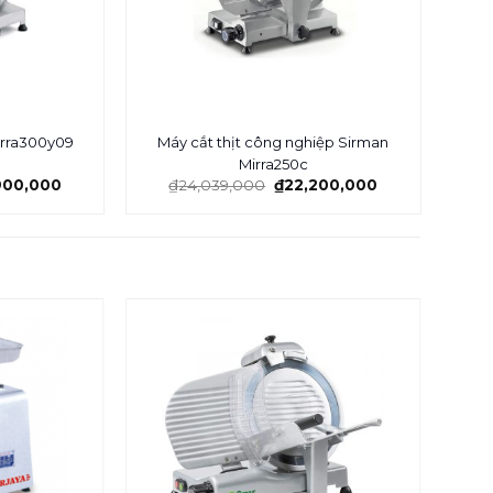
Mirra300y09
Máy cắt thịt công nghiệp Sirman
Máy
Mirra250c
900,000
₫
24,039,000
₫
22,200,000