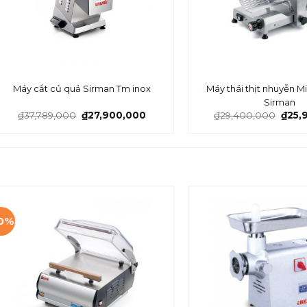
Máy thái thịt nhuyễn 
Máy cắt củ quả Sirman Tm inox
Sirman
₫
37,789,000
₫
27,900,000
₫
29,400,000
₫
25,
10%