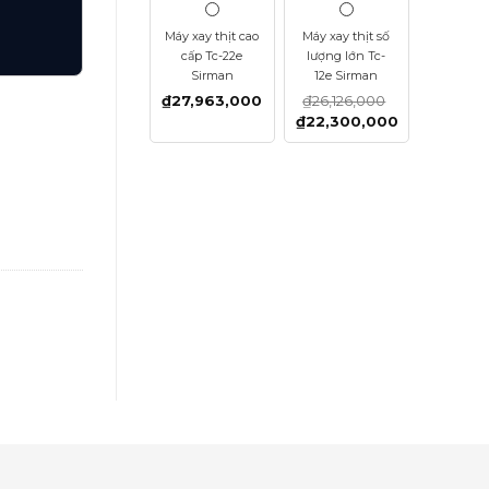
Máy xay thịt cao
Máy xay thịt số
cấp Tc-22e
lượng lớn Tc-
Sirman
12e Sirman
₫
27,963,000
₫
26,126,000
₫
22,300,000
ượng