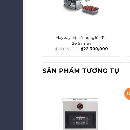
Máy xay thịt số lượng lớn Tc-
12e Sirman
₫
26,126,000
₫
22,300,000
SẢN PHẨM TƯƠNG TỰ
-