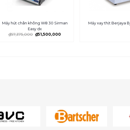
Máy hút chân không W8 30 Sirman
Máy xay thịt Berjaya 
Easy dx
₫
57,375,000
₫
51,500,000