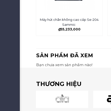
AYA BJY-MM12-S/
Máy hút chân không cao cấp Se-204
AYA BJY-MM12-S
Sammic
₫
55,233,000
SẢN PHẨM ĐÃ XEM
Bạn chưa xem sản phẩm nào!
THƯƠNG HIỆU