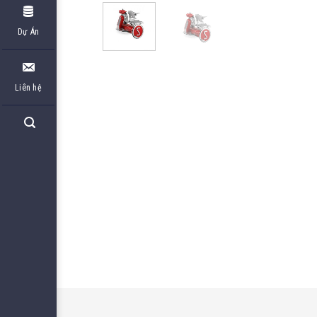
Dự Án
Liên hệ