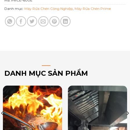
Mã:
PRCE-600E
Danh mục:
Máy Rửa Chén Công Nghiệp
,
Máy Rửa Chén Prime
DANH MỤC SẢN PHẨM