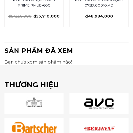
PRIME PMUE-600
075D.00010.AD
₫
57,550,000
₫
55,710,000
₫
48,984,000
SẢN PHẨM ĐÃ XEM
Bạn chưa xem sản phẩm nào!
THƯƠNG HIỆU