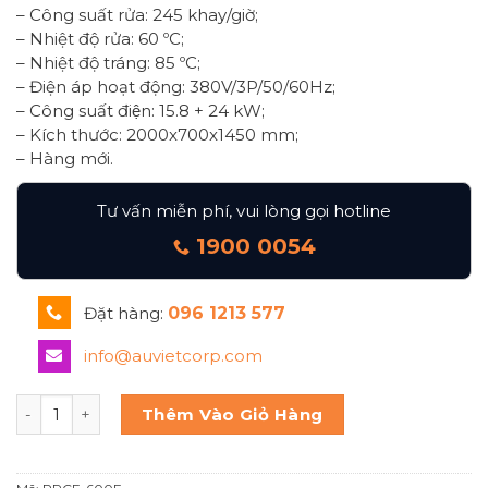
– Công suất rửa: 245 khay/giờ;
– Nhiệt độ rửa: 60 ºC;
– Nhiệt độ tráng: 85 ºC;
– Điện áp hoạt động: 380V/3P/50/60Hz;
– Công suất điện: 15.8 + 24 kW;
– Kích thước: 2000x700x1450 mm;
– Hàng mới.
Tư vấn miễn phí, vui lòng gọi hotline
1900 0054
Đặt hàng:
096 1213 577
info@auvietcorp.com
MÁY RỬA CHÉN BĂNG CHUYỀN CAO CẤP PRCE-600E PRIME 
Thêm Vào Giỏ Hàng