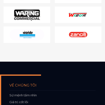
VỀ CHÚNG TÔI
Sứ mệnh tầm nhìn
Giá trị cốt lõi