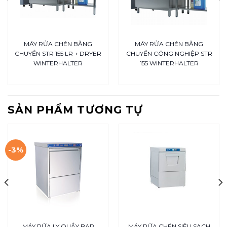
MÁY RỬA CHÉN BĂNG
MÁY RỬA CHÉN BĂNG
CHUYỀN STR 155 LR + DRYER
CHUYỀN CÔNG NGHIỆP STR
WINTERHALTER
155 WINTERHALTER
SẢN PHẨM TƯƠNG TỰ
-3%
MÁY RỬA LY QUẦY BAR
MÁY RỬA CHÉN SIÊU SẠCH