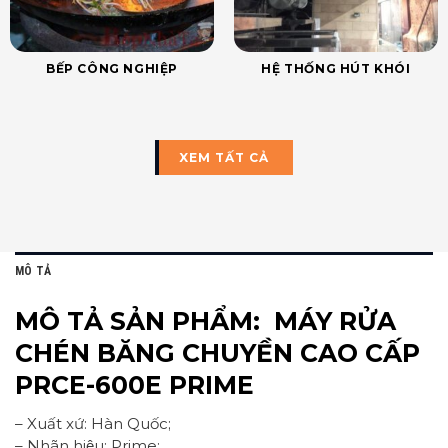
BẾP CÔNG NGHIỆP
HỆ THỐNG HÚT KHÓI
XEM TẤT CẢ
MÔ TẢ
MÔ TẢ SẢN PHẨM: MÁY RỬA
CHÉN BĂNG CHUYỀN CAO CẤP
PRCE-600E
PRIME
– Xuất xứ: Hàn Quốc;
– Nhãn hiệu: Prime;