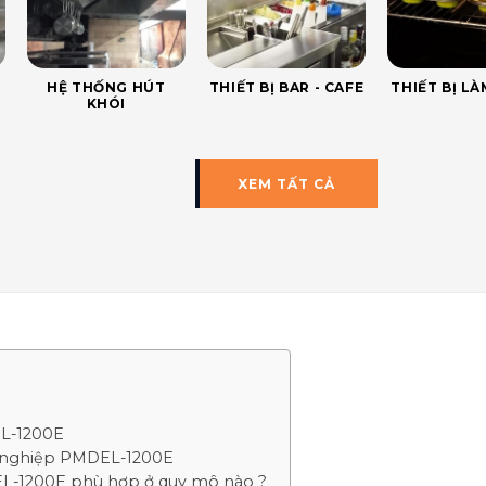
HỆ THỐNG HÚT
THIẾT BỊ BAR - CAFE
THIẾT BỊ L
KHÓI
XEM TẤT CẢ
L-1200E
g nghiệp PMDEL-1200E
1200E phù hợp ở quy mô nào ?