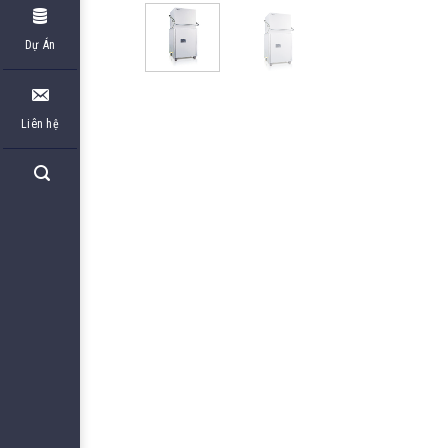
Dự Án
Liên hệ