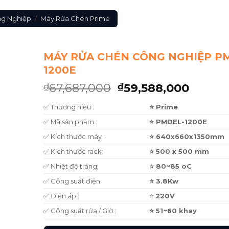
ng Nghiệp
/
Máy Rửa Chén Prime
MÁY RỬA CHÉN CÔNG NGHIỆP P
1200E
67,687,000
59,588,000
₫
₫
✅ Thương hiệu :
⭐ Prime
✅ Mã sản phẩm :
⭐ PMDEL-1200E
✅ Kích thước máy :
⭐ 640x660x1350mm
✅ Kích thước rack:
⭐ 500 x 500 mm
✅ Nhiệt độ tráng:
⭐ 80~85 oC
✅ Công suất điện:
⭐ 3.8Kw
✅ Điện áp :
⭐
220V
✅ Công suất rửa / Giờ :
⭐ 51~60 khay