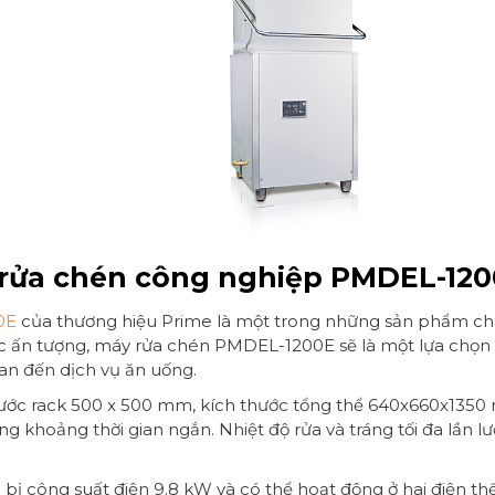
 rửa chén công nghiệp PMDEL-12
0E
của thương hiệu Prime là một trong những sản phẩm chấ
iệc ấn tượng, máy rửa chén PMDEL-1200E sẽ là một lựa chọn 
an đến dịch vụ ăn uống.
hước rack 500 x 500 mm, kích thước tổng thể 640x660x135
g khoảng thời gian ngắn. Nhiệt độ rửa và tráng tối đa lần l
bị công suất điện 9.8 kW và có thể hoạt động ở hai điện th