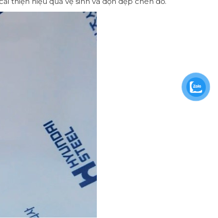
cải thiện hiệu quả vệ sinh và dọn dẹp chén đồ.