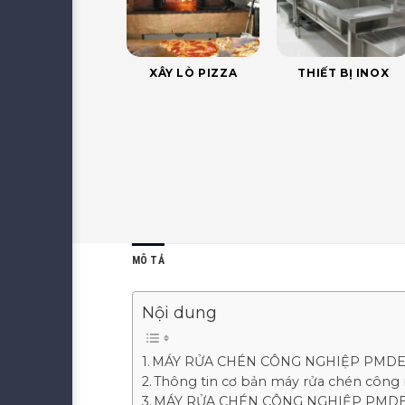
XÂY LÒ PIZZA
THIẾT BỊ INOX
MÔ TẢ
Nội dung
MÁY RỬA CHÉN CÔNG NGHIỆP PMDE
Thông tin cơ bản máy rửa chén côn
MÁY RỬA CHÉN CÔNG NGHIỆP PMDEL-