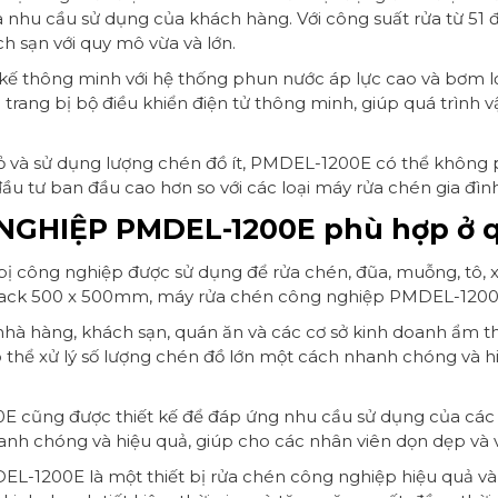
đa nhu cầu sử dụng của khách hàng. Với công suất rửa từ 5
h sạn với quy mô vừa và lớn.
kế thông minh với hệ thống phun nước áp lực cao và bơm lọc
 trang bị bộ điều khiển điện tử thông minh, giúp quá trìn
 và sử dụng lượng chén đồ ít, PMDEL-1200E có thể không p
ầu tư ban đầu cao hơn so với các loại máy rửa chén gia đìn
GHIỆP PMDEL-1200E phù hợp ở q
 bị công nghiệp được sử dụng để rửa chén, đũa, muỗng, tô, 
ớc rack 500 x 500mm, máy rửa chén công nghiệp PMDEL-1200
nhà hàng, khách sạn, quán ăn và các cơ sở kinh doanh ẩm th
ể xử lý số lượng chén đồ lớn một cách nhanh chóng và hiệu
 cũng được thiết kế để đáp ứng nhu cầu sử dụng của các 
h chóng và hiệu quả, giúp cho các nhân viên dọn dẹp và vệ 
L-1200E là một thiết bị rửa chén công nghiệp hiệu quả và t