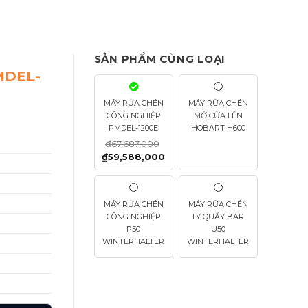
SẢN PHẨM CÙNG LOẠI
MDEL-
MÁY RỬA CHÉN
MÁY RỬA CHÉN
CÔNG NGHIỆP
MỞ CỬA LÊN
PMDEL-1200E
HOBART H600
₫
67,687,000
₫
59,588,000
MÁY RỬA CHÉN
MÁY RỬA CHÉN
CÔNG NGHIỆP
LY QUẦY BAR
P50
U50
WINTERHALTER
WINTERHALTER