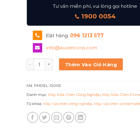
Tư vấn miễn phí, vui lòng gọi hotline
1900 0054
Đặt hàng:
096 1213 577
info@auvietcorp.com
MÁY RỬA CHÉN CÔNG NGHIỆP PMDEL-1200E số l
Thêm Vào Giỏ Hàng
Mã:
PMDEL-1200E
Danh mục:
Máy Rửa Chén Công Nghiệp
,
Máy Rửa Chén Prim
Từ khóa:
Máy rửa chén công nghiệp
,
Máy rửa chén winterhalt